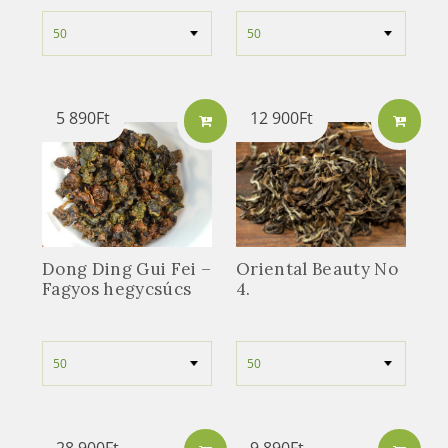
5 890
Ft
12 900
Ft
Dong Ding Gui Fei –
Oriental Beauty No
Fagyos hegycsúcs
4.