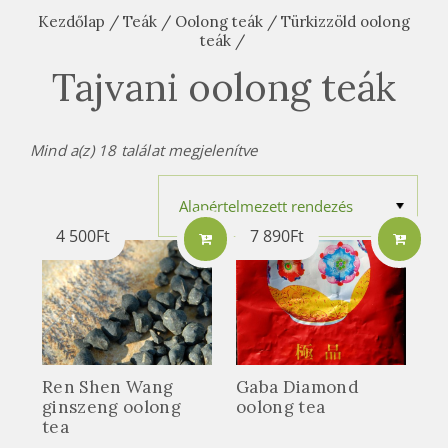
Kezdőlap
/
Teák
/
Oolong teák
/
Türkizzöld oolong
teák
/
Tajvani oolong teák
Mind a(z) 18 találat megjelenítve
4 500
Ft
7 890
Ft
Ren Shen Wang
Gaba Diamond
ginszeng oolong
oolong tea
tea