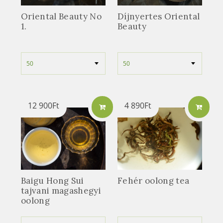
Oriental Beauty No
Díjnyertes Oriental
1.
Beauty
12 900
Ft
4 890
Ft
Baigu Hong Sui
Fehér oolong tea
tajvani magashegyi
oolong