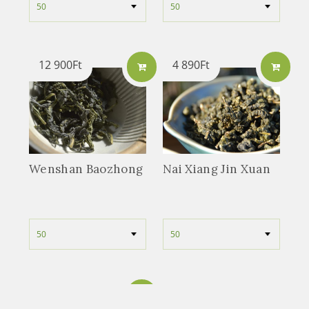
12 900
Ft
4 890
Ft
Wenshan Baozhong
Nai Xiang Jin Xuan
8 900
Ft