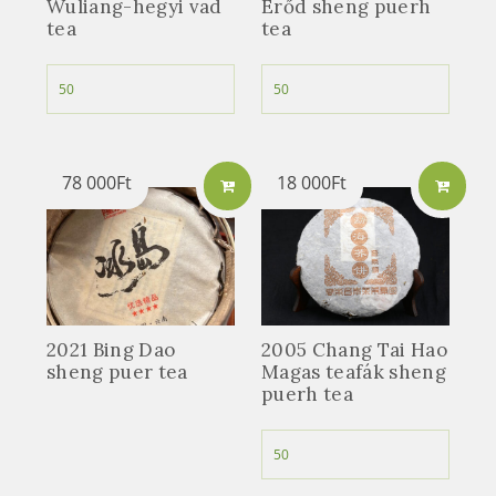
Wuliang-hegyi vad
Erőd sheng puerh
tea
tea
78 000
Ft
18 000
Ft
2021 Bing Dao
2005 Chang Tai Hao
sheng puer tea
Magas teafák sheng
puerh tea