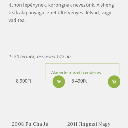
itthon lepénynek, korongnak nevezünk. A sheng
teák alapanyaga lehet ültetvényes, félvad, vagy
vad tea.
1–20 termék, összesen 142 db
8 900
Ft
8 490
Ft
2008 Fu Cha Ju
2011 Jingmai Nagy