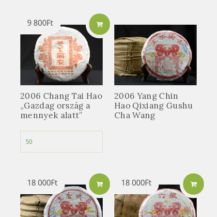
9 800
Ft
2006 Chang Tai Hao
2006 Yang Chin
„Gazdag ország a
Hao Qixiang Gushu
mennyek alatt”
Cha Wang
18 000
Ft
18 000
Ft