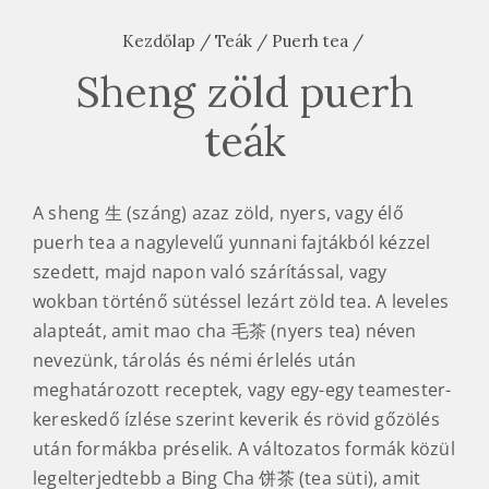
Kezdőlap
/
Teák
/
Puerh tea
/
Sheng zöld puerh
teák
A sheng 生 (száng) azaz zöld, nyers, vagy élő
puerh tea a nagylevelű yunnani fajtákból kézzel
szedett, majd napon való szárítással, vagy
wokban történő sütéssel lezárt zöld tea. A leveles
alapteát, amit mao cha 毛茶 (nyers tea) néven
nevezünk, tárolás és némi érlelés után
meghatározott receptek, vagy egy-egy teamester-
kereskedő ízlése szerint keverik és rövid gőzölés
után formákba préselik. A változatos formák közül
legelterjedtebb a Bing Cha 饼茶 (tea süti), amit