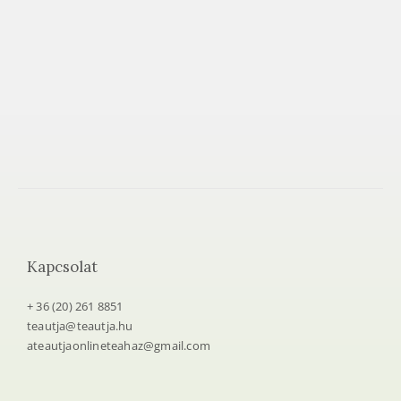
Kapcsolat
+ 36 (20) 261 8851
teautja@teautja.hu
ateautjaonlineteahaz@gmail.com