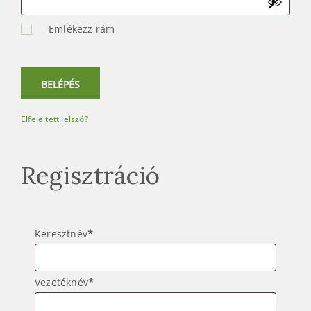
e
t
Emlékezz rám
e
a
h
BELÉPÉS
á
z
Elfelejtett jelszó?
Regisztráció
Keresztnév
*
Vezetéknév
*