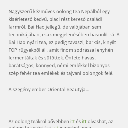
Nagyszerű kézműves oolong tea Nepálból egy
kísérletező kedvű, piaci rést kereső családi
farmról. Bai Hao jellegű, de valójában sem
technikájában, csak megjelenésében hasonlít rá. A
Bai Hao nyári tea, ez pedig tavaszi, barkás, kinyílt
FOP rügyekből áll, amit finom sodrással enyhén
fermentáltak és sütöttek. Öntete havas,
barátságos, könnyed, némi emlékkel bizonyos
szép fehér tea emlékek és tajvani oolongok felé.
A szegény ember Oriental Beautyja…
Az oolong teákról bővebben
itt
és
itt
olvashat, az
oolong tea gyártását
itt
ismerheti meg.