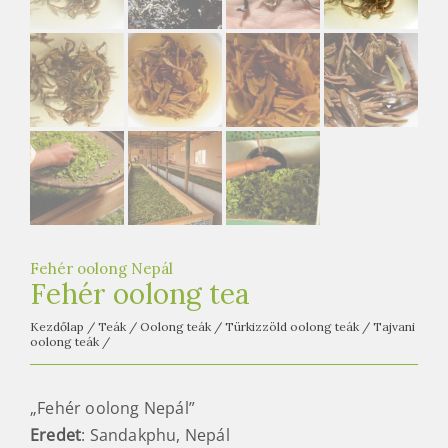
e
t
e
a
h
á
z
Fehér oolong Nepál
Fehér oolong tea
Kezdőlap
/
Teák
/
Oolong teák
/
Türkizzöld oolong teák
/
Tajvani
oolong teák
/
„Fehér oolong Nepál”
Eredet
: Sandakphu, Nepál