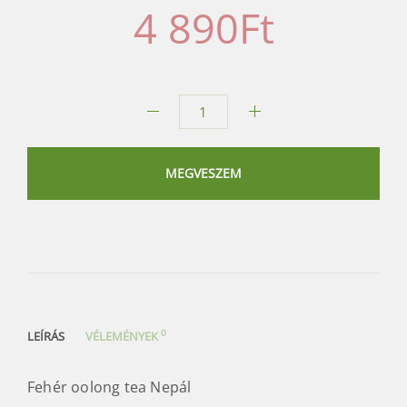
4 890
Ft
Fehér
oolong
tea
MEGVESZEM
mennyiség
0
LEÍRÁS
VÉLEMÉNYEK
Fehér oolong tea Nepál