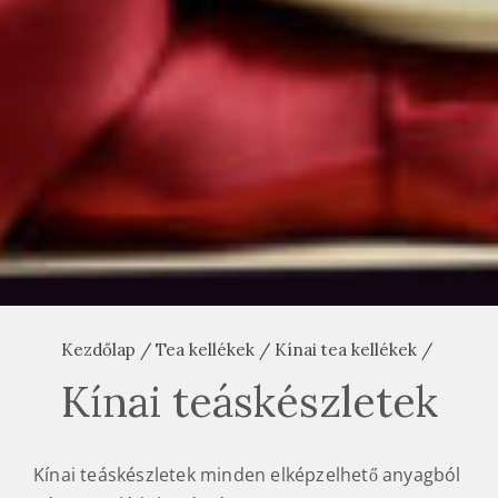
Kezdőlap
/
Tea kellékek
/
Kínai tea kellékek
/
Kínai teáskészletek
Kínai teáskészletek minden elképzelhető anyagból