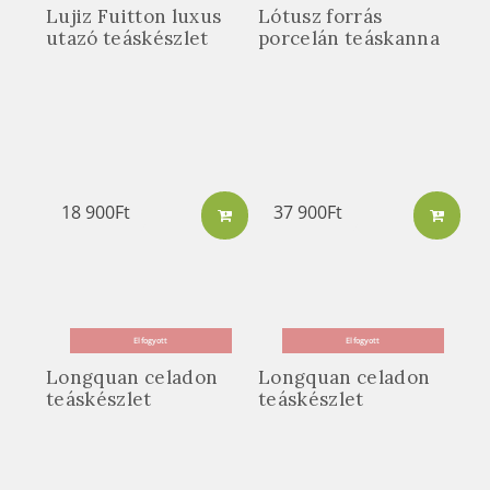
Lujiz Fuitton luxus
Lótusz forrás
utazó teáskészlet
porcelán teáskanna
18 900
Ft
37 900
Ft
Elfogyott
Elfogyott
Longquan celadon
Longquan celadon
teáskészlet
teáskészlet