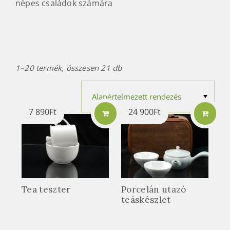
népes családok számára
1–20 termék, összesen 21 db
7 890
Ft
24 900
Ft
Tea teszter
Porcelán utazó
teáskészlet