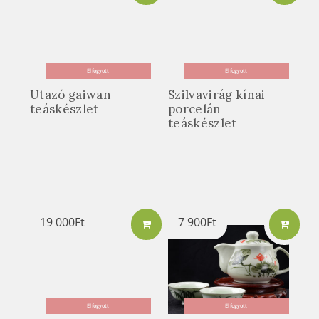
Elfogyott
Elfogyott
Utazó gaiwan
Szilvavirág kínai
teáskészlet
porcelán
teáskészlet
19 000
Ft
7 900
Ft
Elfogyott
Elfogyott