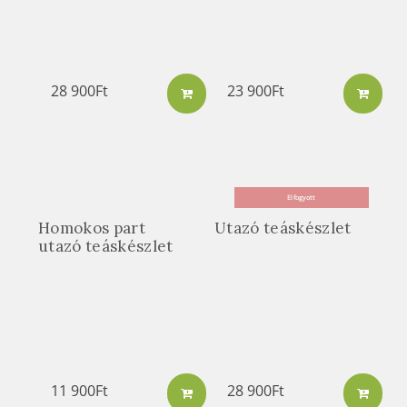
28 900
Ft
23 900
Ft
Elfogyott
Homokos part
Utazó teáskészlet
utazó teáskészlet
11 900
Ft
28 900
Ft