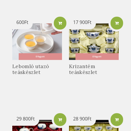
600
Ft
17 900
Ft
Elfogyott
Elfogyott
Lebomló utazó
Krizantém
teáskészlet
teáskészlet
29 800
Ft
28 900
Ft