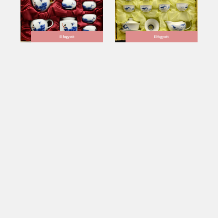
Elfogyott
Elfogyott
Finom porcelán
Chengy porcelán
kínai teáskészlet
teáskészlet
7 890
Ft
38 900
Ft
Elfogyott
Elfogyott
Bambusz porcelán
Qinzhou Nixing