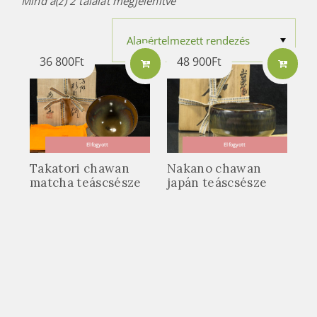
Mind a(z) 2 találat megjelenítve
36 800
Ft
48 900
Ft
Elfogyott
Elfogyott
Takatori chawan
Nakano chawan
matcha teáscsésze
japán teáscsésze