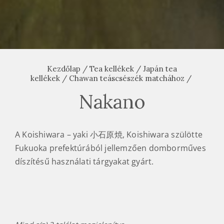
Kezdőlap
/
Tea kellékek
/
Japán tea
kellékek
/
Chawan teáscsészék matchához
/
Nakano
A Koishiwara – yaki 小石原焼, Koishiwara szülötte
Fukuoka prefektúrából jellemzően domborműves
díszítésű használati tárgyakat gyárt.