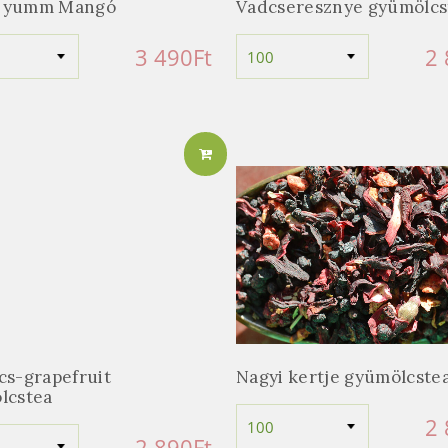
 yumm Mangó
Vadcseresznye gyümölcs
3 490
Ft
2
cs-grapefruit
Nagyi kertje gyümölcste
lcstea
2
2 890
Ft