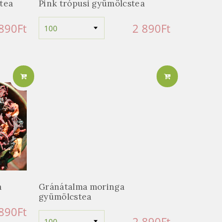
tea
Pink trópusi gyümölcstea
 890
Ft
2 890
Ft
a
Gránátalma moringa
gyümölcstea
 890
Ft
2 890
Ft