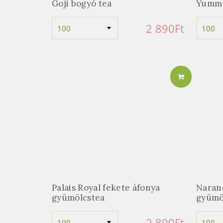
Goji bogyó tea
Yumm
2 890
Ft
Palais Royal fekete áfonya
Naran
gyümölcstea
gyümö
2 890
Ft