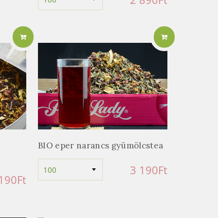
BIO eper narancs gyümölcstea
3 190
Ft
 190
Ft