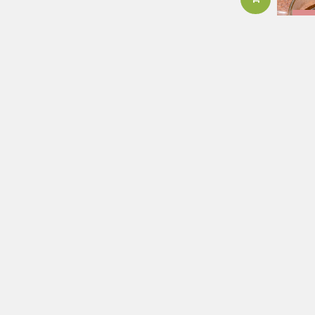
El
Kiwi füge gyümölcstea
Acai –
2 890
Ft
Elfogyott
El