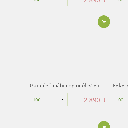
Gondűző málna gyümölcstea
Fekete
2 890
Ft