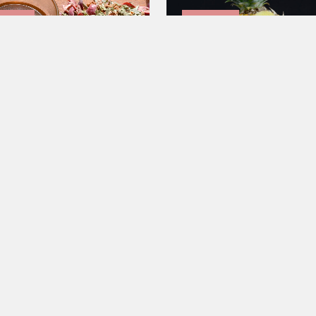
fogyott
Elfogyott
 Brazil áfonya
Gyömbér-dinnye gyümöl
1 890
Ft
3
Elfogyott
fogyott
Elfogyott