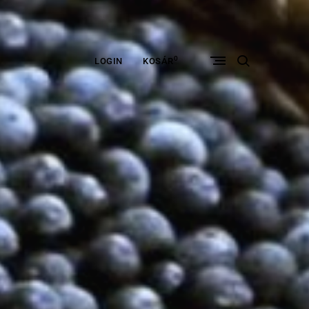
open
0
LOGIN
KOSÁR
search
form