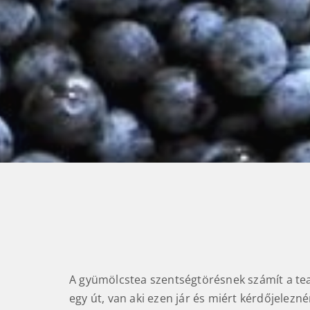
A gyümölcstea szentségtörésnek számít a tea
aromákat, vagy színezéket. Nagyon finomak, 
egy út, van aki ezen jár és miért kérdőjelezn