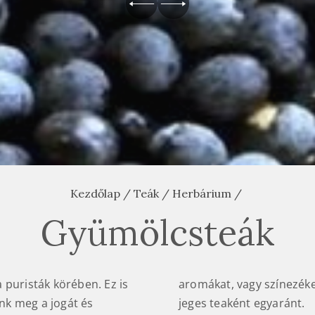
Kezdőlap
/
Teák
/
Herbárium
/
Gyümölcsteák
 puristák körében. Ez is
napi gyümölcsteaként és
énk meg a jogát és
jeges teaként egyaránt.