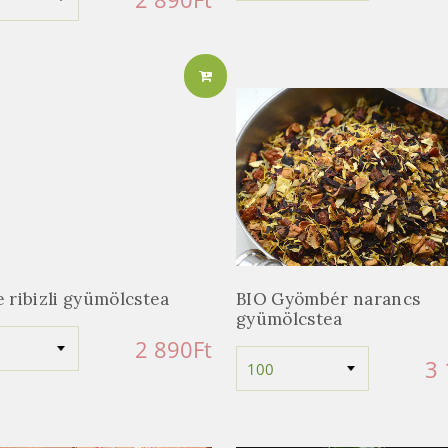
 ribizli gyümölcstea
BIO Gyömbér narancs
gyümölcstea
2 890
Ft
3