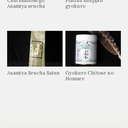
Csúcsminőségű
Platina shuppin
Asamiya sencha
gyokuro
Asamiya Sencha Saiun
Gyokuro Chitose no
Homare