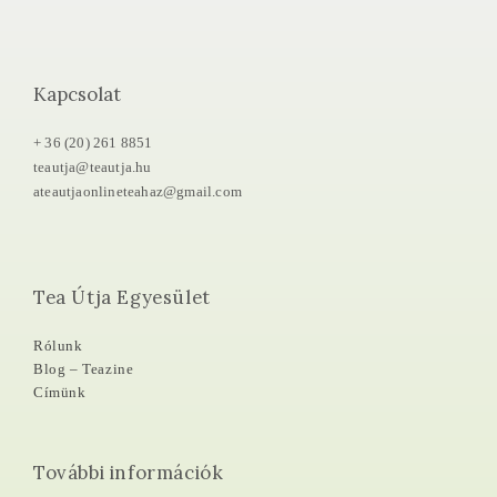
Kapcsolat
+ 36 (20) 261 8851
teautja@teautja.hu
ateautjaonlineteahaz@gmail.com
Tea Útja Egyesület
Rólunk
Blog – Teazine
Címünk
További információk