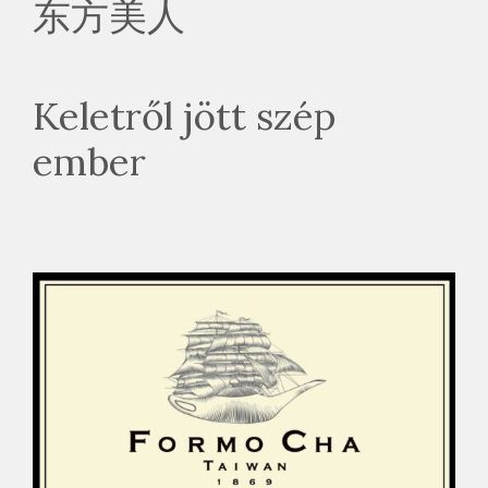
东方美人
Keletről jött szép
ember