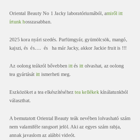
Oriental Beauty No 1 Jacky laboratóriumából, a
miről itt
írtunk h
osszasabban.
2025 kora nyári szedés. Parfümgyár, gyümölcsök, mangó,
kajszi, és és…. és ha már Jacky, akkor Jackie fruit is !!!
Az oolong teákról bővebben
itt
és
itt
olvashat, az oolong
tea gyártását
itt
ismerheti meg.
Eszközöket a tea elkészítéséhez
tea kellékek
kínálatunkból
választhat.
A bemutatott Oriental Beauty teák nevében lolvasható szám
nem valamiféle rangsort jelöl. Aki az egyes szám rabja,
annak javaslom az alábbi videót.