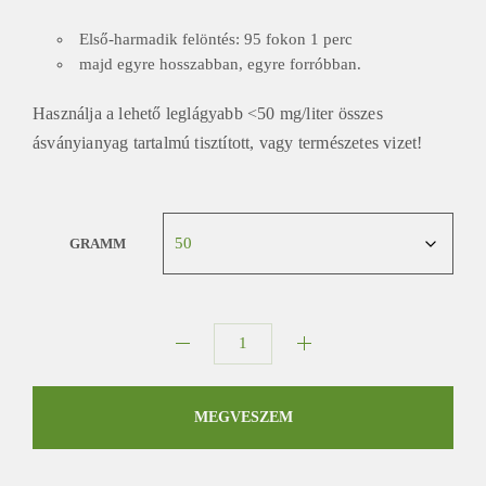
Első-harmadik felöntés: 95 fokon 1 perc
majd egyre hosszabban, egyre forróbban.
Használja a lehető leglágyabb <50 mg/liter összes
ásványianyag tartalmú tisztított, vagy természetes vizet!
GRAMM
Oriental
Beauty
No
MEGVESZEM
1.
mennyiség