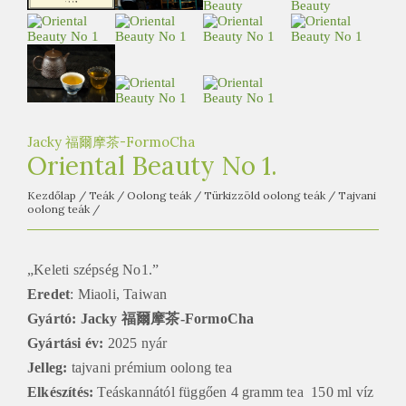
e
t
e
a
h
á
Jacky 福爾摩茶-FormoCha
z
Oriental Beauty No 1.
Kezdőlap
/
Teák
/
Oolong teák
/
Türkizzöld oolong teák
/
Tajvani
oolong teák
/
„Keleti szépség No1.”
Eredet
: Miaoli, Taiwan
Gyártó: Jacky 福爾摩茶-FormoCha
Gyártási év:
2025 nyár
Jelleg:
tajvani prémium oolong tea
Elkészítés:
Teáskannától függően 4 gramm tea 150 ml víz