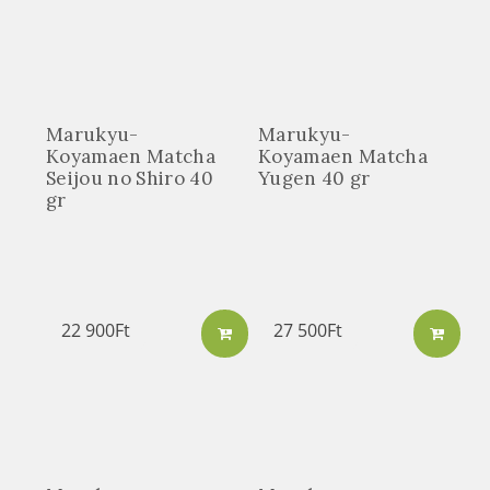
Marukyu-
Marukyu-
Koyamaen Matcha
Koyamaen Matcha
Seijou no Shiro 40
Yugen 40 gr
gr
22 900
Ft
27 500
Ft