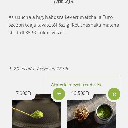
Az usucha a híg, habosra kevert matcha, a Furo
szezon teája tavasztól őszig. Két chashaku matcha
kb. 1 dl 85-90 fokos vízzel.
1–20 termék, összesen 78 db
7 900
Ft
13 500
Ft