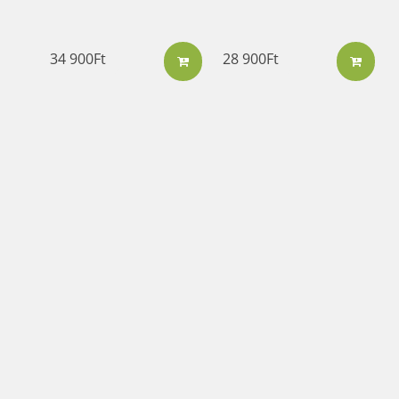
34 900
Ft
28 900
Ft
Marukyu-
Marukyu-
Koyamaen Matcha
Koyamaen
Unkaku 40 gr
Organikus JAS
matcha ezüst
51 900
Ft
27 900
Ft