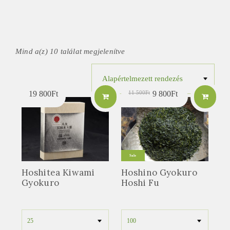
Mind a(z) 10 találat megjelenítve
Original
Current
19 800
Ft
11 500
Ft
9 800
Ft
price
price
was: 11
is: 9
500Ft.
800Ft.
Sale
Hoshitea Kiwami
Hoshino Gyokuro
Gyokuro
Hoshi Fu