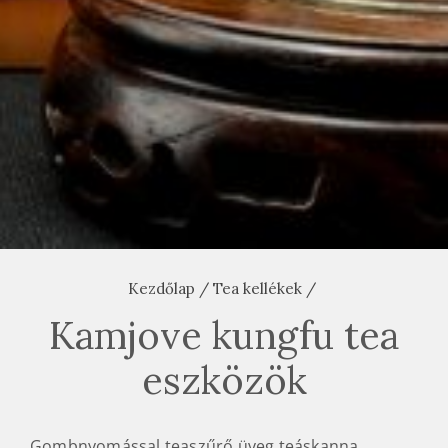
Kezdőlap
/
Tea kellékek
/
Kamjove kungfu tea
eszközök
Gombnyomással teaszűrő üveg teáskanna