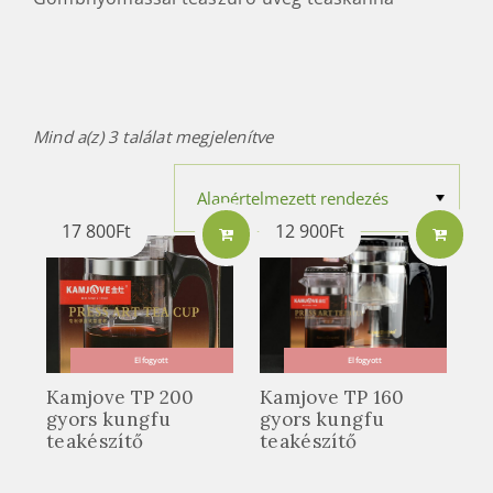
Mind a(z) 3 találat megjelenítve
17 800
Ft
12 900
Ft
Elfogyott
Elfogyott
Kamjove TP 200
Kamjove TP 160
gyors kungfu
gyors kungfu
teakészítő
teakészítő