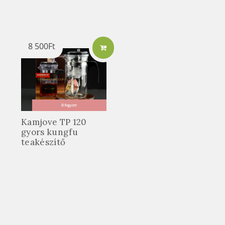
8 500
Ft
Elfogyott
Kamjove TP 120
gyors kungfu
teakészítő