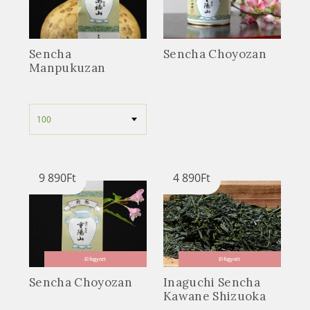
Sencha
Sencha Choyozan
Manpukuzan
9 890
Ft
4 890
Ft
Elfogyott
Elfogyott
Sencha Choyozan
Inaguchi Sencha
Kawane Shizuoka