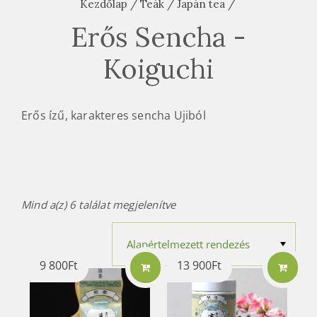
Kezdőlap
/
Teák
/
Japán tea
/
Erős Sencha -
Koiguchi
Erős ízű, karakteres sencha Ujiból
Mind a(z) 6 találat megjelenítve
9 800
Ft
13 900
Ft