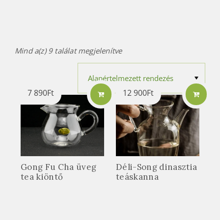
Mind a(z) 9 találat megjelenítve
7 890
Ft
12 900
Ft
Gong Fu Cha üveg
Déli-Song dinasztia
tea kiöntő
teáskanna