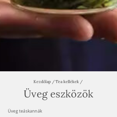
Kezdőlap
/
Tea kellékek
/
Üveg eszközök
Üveg teáskannák