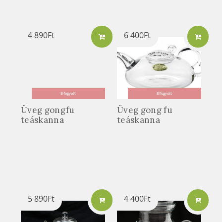
4 890
Ft
6 400
Ft
Elfogyott
Elfogyott
Üveg gongfu
Üveg gong fu
teáskanna
teáskanna
5 890
Ft
4 400
Ft