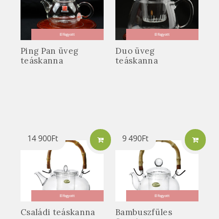
Elfogyott
Elfogyott
Ping Pan üveg
Duo üveg
teáskanna
teáskanna
14 900
Ft
9 490
Ft
Elfogyott
Elfogyott
Családi teáskanna
Bambuszfüles