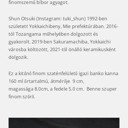
finomszemű bíbor agyagot.
Shun Otsuki (Instagram: tuki_shun) 1992-ben
született Yokkaichibeny, Mie prefektúrában. 2016-
tól Tozangama műhelyében dolgozott és
gyakorolt. 2019-ben Sakuramachiba, Yokkaichi
városba költözött, 2021-től önálló keramikusként
dolgozik.
Ez a kitűnő finom szaténfelületű igazi banko kanna
160 ml űrtartalmú, átmérője 9 cm,
magassága 8.0cm, a fedele 5.0 cm. Benne szuper
finom szűrő.