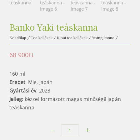
e
t
e
a
Banko Yaki teáskanna
h
Kezdőlap
/
Tea kellékek
/
Kínai tea kellékek
/
Yixing kanna
/
á
z
68 900
Ft
160 ml
Eredet
: Mie, Japán
Gyártási év
: 2023
Jelleg
: kézzel formázott magas minőségű japán
teáskanna
Banko