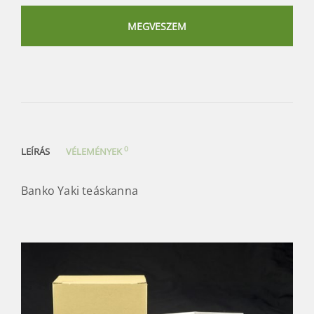
Yaki
teáskanna
MEGVESZEM
mennyiség
0
LEÍRÁS
VÉLEMÉNYEK
Banko Yaki teáskanna