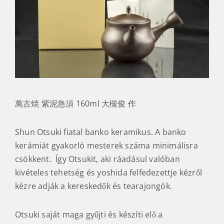
萬古焼 紫泥急須 160ml 大槻俊 作
Shun Otsuki fiatal banko keramikus. A banko
kerámiát gyakorló mesterek száma minimálisra
csökkent. Így Otsukit, aki ráadásul valóban
kivételes tehetség és yoshida felfedezettje kézről
kézre adják a kereskedők és tearajongók.
Otsuki saját maga gyűjti és készíti elő a