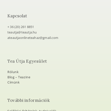
Kapcsolat
+ 36 (20) 261 8851
teautja@teautja.hu
ateautjaonlineteahaz@gmail.com
Tea Útja Egyesület
Rólunk
Blog – Teazine
Címünk
További információk