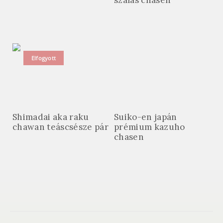
szálas chasen
Elfogyott
Shimadai aka raku
Suiko-en japán
chawan teáscsésze pár
prémium kazuho
chasen