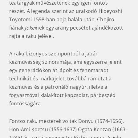
teatárgyak művészetének egy igen fontos
részét. A legenda szerint az uralkodó Hideyoshi
Toyotomi 1598-ban apja halála után, Chojiro
fiának
Jokei
nek egy arany pecsétet ajándékozott
rajta a raku jelével.
A raku bizonyos szempontból a japán
kézművesség szinonimája, ami egyszerre jelent
egy generációkon át ápolt és fennmaradt
technikát és márkajelet, továbbá rámutat a
kézműves és a patronáló nagyúr, illetve a
fogyasztóval kialakított kapcsolat, párbeszéd
fontosságára.
Fontos raku mesterek voltak Donyu (1574-1656),
Hon-Ami Koetsu (1556-1637) Ogata Kenzan (1663-
1743) és a mai nagymester Kichizaemon. A vele