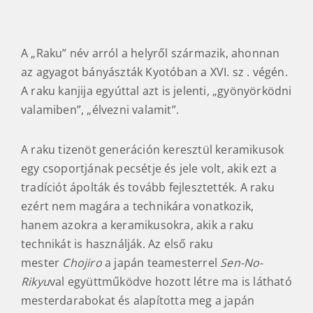
A „Raku” név arról a helyről származik, ahonnan
az agyagot bányászták Kyotóban a XVI. sz . végén.
A raku kanjija egyúttal azt is jelenti, „gyönyörködni
valamiben”, „élvezni valamit”.
A raku tizenöt generáción keresztül keramikusok
egy csoportjának pecsétje és jele volt, akik ezt a
tradíciót ápolták és tovább fejlesztették. A raku
ezért nem magára a technikára vonatkozik,
hanem azokra a keramikusokra, akik a raku
technikát is használják. Az első raku
mester
Chojiro
a japán teamesterrel
Sen-No-
Rikyu
val együttműködve hozott létre ma is látható
mesterdarabokat és alapította meg a japán