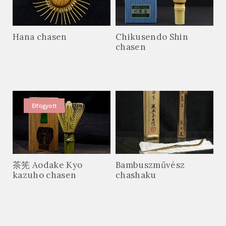
Hana chasen
Chikusendo Shin
chasen
Elfogyott
茶筅 Aodake Kyo
Bambuszművész
kazuho chasen
chashaku