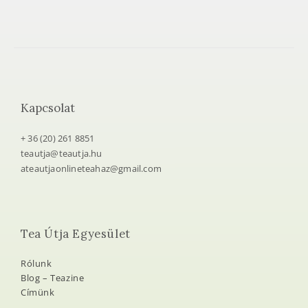
Kapcsolat
+ 36 (20) 261 8851
teautja@teautja.hu
ateautjaonlineteahaz@gmail.com
Tea Útja Egyesület
Rólunk
Blog – Teazine
Címünk