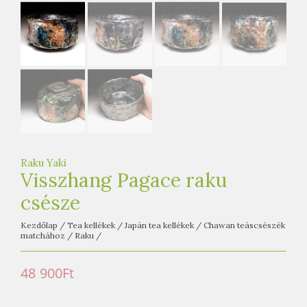
e
t
e
a
h
á
z
Raku Yaki
Visszhang Pagace raku
csésze
Kezdőlap
/
Tea kellékek
/
Japán tea kellékek
/
Chawan teáscsészék
matchához
/
Raku
/
48 900
Ft