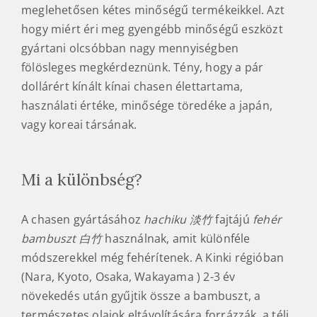
meglehetősen kétes minőségű termékeikkel. Azt
hogy miért éri meg gyengébb minőségű eszközt
gyártani olcsóbban nagy mennyiségben
fölösleges megkérdeznünk. Tény, hogy a pár
dollárért kínált kínai chasen élettartama,
használati értéke, minősége töredéke a japán,
vagy koreai társának.
Mi a különbség?
A chasen gyártásához
hachiku 淡竹
fajtájú
fehér
bambuszt 白竹
használnak, amit különféle
módszerekkel még fehérítenek. A Kinki régióban
(Nara, Kyoto, Osaka, Wakayama ) 2-3 év
növekedés után gyűjtik össze a bambuszt, a
természetes olajok eltávolítására forrázzák, a téli