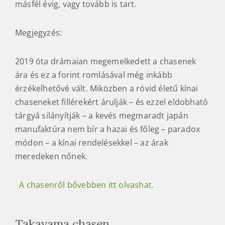
másfél évig, vagy tovább is tart.
Megjegyzés:
2019 óta drámaian megemelkedett a chasenek
ára és ez a forint romlásával még inkább
érzékelhetővé vált. Miközben a rövid életű kínai
chaseneket fillérekért árulják – és ezzel eldobható
tárgyá silányítják – a kevés megmaradt japán
manufaktúra nem bír a hazai és főleg – paradox
módon – a kínai rendelésekkel – az árak
meredeken nőnek.
A chasenről bővebben itt olvashat.
Takayama chasen