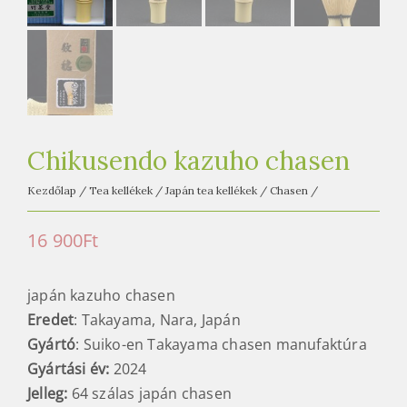
e
t
e
a
h
á
z
Chikusendo kazuho chasen
Kezdőlap
/
Tea kellékek
/
Japán tea kellékek
/
Chasen
/
16 900
Ft
japán kazuho chasen
Eredet
: Takayama, Nara, Japán
Gyártó
: Suiko-en Takayama chasen manufaktúra
Gyártási év:
2024
Jelleg:
64 szálas japán chasen