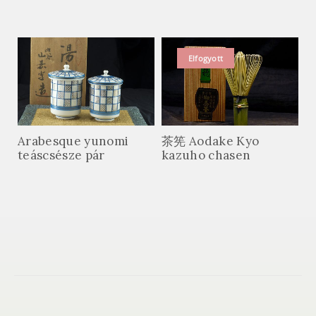
Elfogyott
Arabesque yunomi
茶筅 Aodake Kyo
teáscsésze pár
kazuho chasen