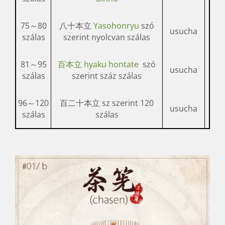
75～80
八十本立
Yasohonryu
szó
usucha
szálas
szerint nyolcvan szálas
81～95
百本立 hyaku hontate
szó
usucha
szálas
szerint száz szálas
96～120
百二十本立 sz szerint 120
usucha
szálas
szálas