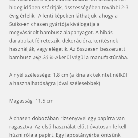
hideg időben szárítják, összességében további 2-3
évig érlelik. A lenti képeken láthatjuk, ahogy a
Suiko-en chasen gyártója kiválogatja a
megvásárolt bambusz alapanyagot. A hibás
darabokat félreteszik, dekorációra, kerítésnek
használják, vagy elégetik. Az összesen beszerzett
bambusz
alig 20 %-a
kerül végül a manufaktúrába.
A nyél szélessége: 1.8 cm (a kínaiak tekintet nélkül
a használhatóságra jóval szélesebbek)
Magasság 11.5 cm
A chasen dobozában rizsenyvvel egy papírra van
ragasztva. Az első használat előtt óvatosan le kell
húzni róla a papírt. Egy lapostányérba öntsünk