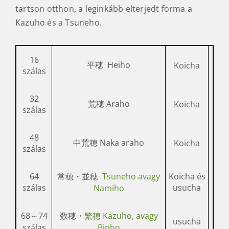
tartson otthon, a leginkább elterjedt forma a
Kazuho és a Tsuneho.
16
平穂 Heiho
Koicha
szálas
32
荒穂 Araho
Koicha
szálas
48
中荒穂 Naka araho
Koicha
szálas
64
常穂・並穂
Tsuneho avagy
Koicha és
szálas
usucha
Namiho
68～74
数穂・
繁穂 Kazuho, avagy
usucha
szálas
Binho