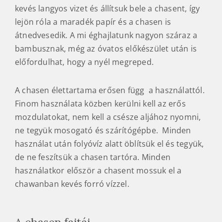
kevés langyos vizet és állítsuk bele a chasent, így
lejön róla a maradék papír és a chasen is
átnedvesedik. A mi éghajlatunk nagyon száraz a
bambusznak, még az óvatos előkészület után is
előfordulhat, hogy a nyél megreped.
A chasen élettartama erősen függ a használattól.
Finom használata közben kerülni kell az erős
mozdulatokat, nem kell a csésze aljához nyomni,
ne tegyük mosogató és szárítógépbe. Minden
használat után folyóvíz alatt öblítsük el és tegyük,
de ne feszítsük a chasen tartóra. Minden
használatkor először a chasent mossuk el a
chawanban kevés forró vízzel.