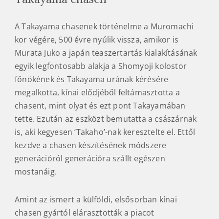
A Takayama chasenek történelme a Muromachi
kor végére, 500 évre nyúlik vissza, amikor is
Murata Juko a japán teaszertartás kialakításának
egyik legfontosabb alakja a Shomyoji kolostor
főnökének és Takayama urának kérésére
megalkotta, kínai elődjéből feltámasztotta a
chasent, mint olyat és ezt pont Takayamában
tette. Ezután az eszközt bemutatta a császárnak
is, aki kegyesen ‘Takaho’-nak keresztelte el. Ettől
kezdve a chasen készítésének módszere
generációról generációra szállt egészen
mostanáig.
Amint az ismert a külföldi, elsősorban kínai
chasen gyártól elárasztották a piacot