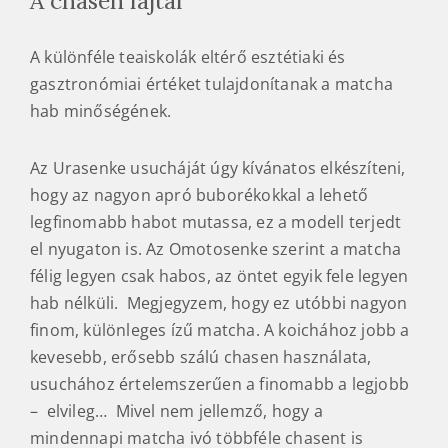
A chasen fajtái
A különféle teaiskolák eltérő esztétiaki és
gasztronómiai értéket tulajdonítanak a matcha
hab minőségének.
Az Urasenke usucháját úgy kívánatos elkészíteni,
hogy az nagyon apró buborékokkal a lehető
legfinomabb habot mutassa, ez a modell terjedt
el nyugaton is. Az Omotosenke szerint a matcha
félig legyen csak habos, az öntet egyik fele legyen
hab nélküli. Megjegyzem, hogy ez utóbbi nagyon
finom, különleges ízű matcha. A koichához jobb a
kevesebb, erősebb szálú chasen használata,
usuchához értelemszerűen a finomabb a legjobb
– elvileg… Mivel nem jellemző, hogy a
mindennapi matcha ivó többféle chasent is