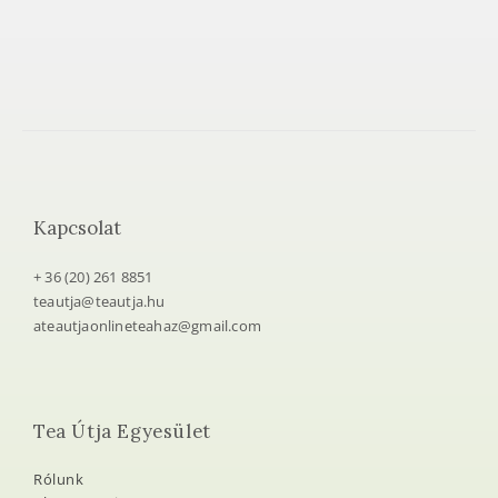
Kapcsolat
+ 36 (20) 261 8851
teautja@teautja.hu
ateautjaonlineteahaz@gmail.com
Tea Útja Egyesület
Rólunk