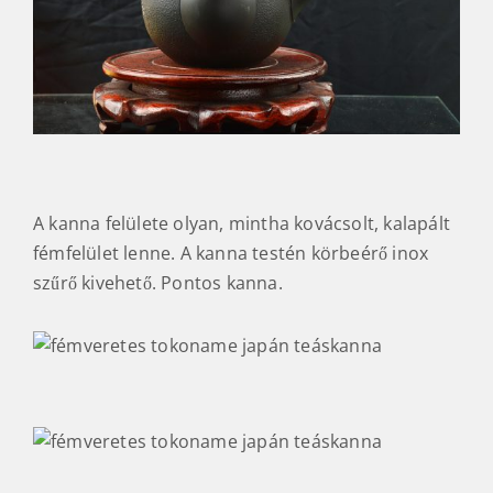
A kanna felülete olyan, mintha kovácsolt, kalapált
fémfelület lenne. A kanna testén körbeérő inox
szűrő kivehető. Pontos kanna.