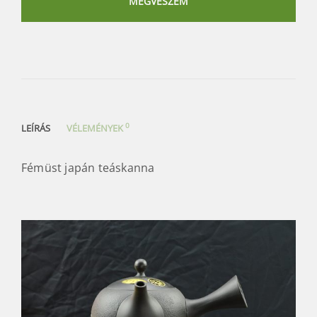
MEGVESZEM
mennyiség
0
LEÍRÁS
VÉLEMÉNYEK
Fémüst japán teáskanna