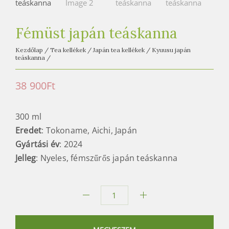
e
t
e
Fémüst japán teáskanna
a
Kezdőlap
/
Tea kellékek
/
Japán tea kellékek
/
Kyuusu japán
h
teáskanna
/
á
z
38 900
Ft
300 ml
Eredet
: Tokoname, Aichi, Japán
Gyártási év
: 2024
Jelleg
: Nyeles, fémszűrős japán teáskanna
Fémüst
japán
teáskanna