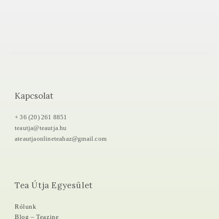
Kapcsolat
+ 36 (20) 261 8851
teautja@teautja.hu
ateautjaonlineteahaz@gmail.com
Tea Útja Egyesület
Rólunk
Blog – Teazine