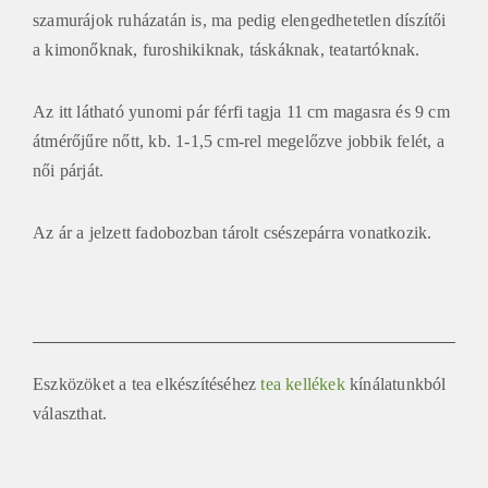
szamurájok ruházatán is, ma pedig elengedhetetlen díszítői
a kimonőknak, furoshikiknak, táskáknak, teatartóknak.
Az itt látható yunomi pár férfi tagja 11 cm magasra és 9 cm
átmérőjűre nőtt, kb. 1-1,5 cm-rel megelőzve jobbik felét, a
női párját.
Az ár a jelzett fadobozban tárolt csészepárra vonatkozik.
Eszközöket a tea elkészítéséhez
tea kellékek
kínálatunkból
választhat.