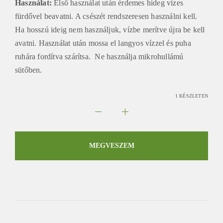
Használat:
Első használat után érdemes hideg vizes
fürdővel beavatni. A csészét rendszeresen használni kell.
Ha hosszú ideig nem használjuk, vízbe merítve újra be kell
avatni. Használat után mossa el langyos vízzel és puha
ruhára fordítva szárítsa. Ne használja mikrohullámú
sütőben.
1 KÉSZLETEN
Arabesque
yunomi
teáscsésze
MEGVESZEM
pár
mennyiség