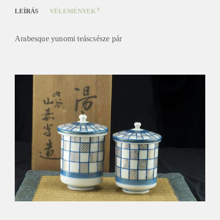
0
LEÍRÁS
VÉLEMÉNYEK
Arabesque yunomi teáscsésze pár