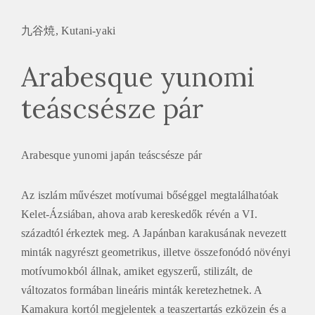
九谷焼, Kutani-yaki
Arabesque yunomi
teáscsésze pár
Arabesque yunomi japán teáscsésze pár
Az iszlám művészet motívumai bőséggel megtalálhatóak
Kelet-Ázsiában, ahova arab kereskedők révén a VI.
századtól érkeztek meg. A Japánban karakusának nevezett
minták nagyrészt geometrikus, illetve összefonódó növényi
motívumokból állnak, amiket egyszerű, stilizált, de
változatos formában lineáris minták keretezhetnek. A
Kamakura kortól megjelentek a teaszertartás ezközein és a