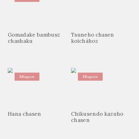
Gomadake bambusz
Tsuneho chasen
chashaku
koichához
Elfogyott
Elfogyott
Hana chasen
Chikusendo kazuho
chasen