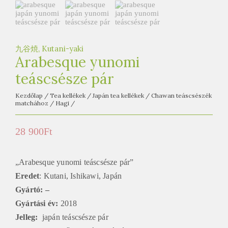
e
t
e
a
九谷焼, Kutani-yaki
h
Arabesque yunomi
á
teáscsésze pár
z
Kezdőlap
/
Tea kellékek
/
Japán tea kellékek
/
Chawan teáscsészék
matchához
/
Hagi
/
28 900
Ft
„Arabesque yunomi teáscsésze pár”
Eredet
: Kutani, Ishikawi, Japán
Gyártó: –
Gyártási év:
2018
Jelleg:
japán teáscsésze pár