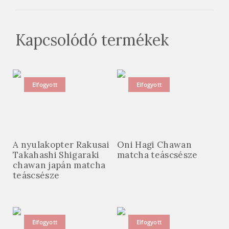
Kapcsolódó termékek
Elfogyott
Elfogyott
A nyulakopter Rakusai
Oni Hagi Chawan
Takahashi Shigaraki
matcha teáscsésze
chawan japán matcha
teáscsésze
Elfogyott
Elfogyott