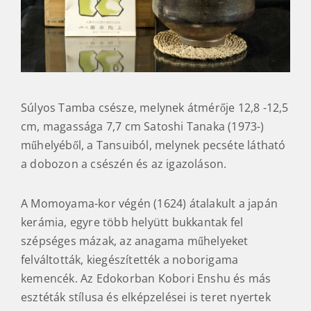
Súlyos Tamba csésze, melynek átmérője 12,8 -12,5
cm, magassága 7,7 cm Satoshi Tanaka (1973-)
műhelyéből, a Tansuiból, melynek pecséte látható
a dobozon a csészén és az igazoláson.
A Momoyama-kor végén (1624) átalakult a japán
kerámia, egyre több helyütt bukkantak fel
szépséges mázak, az anagama műhelyeket
felváltották, kiegészítették a noborigama
kemencék. Az Edokorban Kobori Enshu és más
esztéták stílusa és elképzelései is teret nyertek