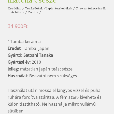
matcha csésze
Kezdőlap
/
Tea kellékek
/
Japán tea kellékek
/
Chawan teáscsészék
matchához
/
Tamba
/
34 900
Ft
” Tamba kerámia
Eredet
: Tamba, Japán
Gyártó: Satoshi Tanaka
Gyártási év:
2010
Jelleg:
mázatlan japán teáscsésze
Használat:
Beavatni nem szükséges.
Használat után mossa el langyos vízzel és puha
ruhára fordítva szárítsa. A fém szűrő kivehető és
külön tisztítható. Ne használja mikrohullámú
sütőben.