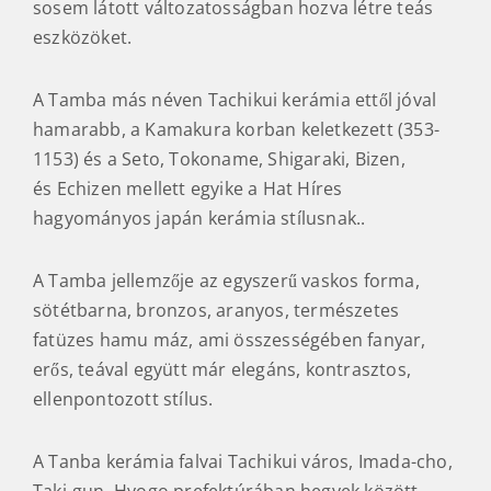
sosem látott változatosságban hozva létre teás
eszközöket.
A Tamba más néven Tachikui kerámia ettől jóval
hamarabb, a Kamakura korban keletkezett (353-
1153) és a Seto, Tokoname, Shigaraki, Bizen,
és Echizen mellett egyike a Hat Híres
hagyományos japán kerámia stílusnak..
A Tamba jellemzője az egyszerű vaskos forma,
sötétbarna, bronzos, aranyos, természetes
fatüzes hamu máz, ami összességében fanyar,
erős, teával együtt már elegáns, kontrasztos,
ellenpontozott stílus.
A Tanba kerámia falvai Tachikui város, Imada-cho,