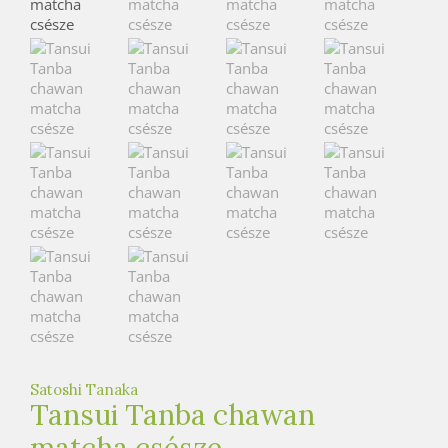
e
t
e
a
h
á
z
Satoshi Tanaka
Tansui Tanba chawan