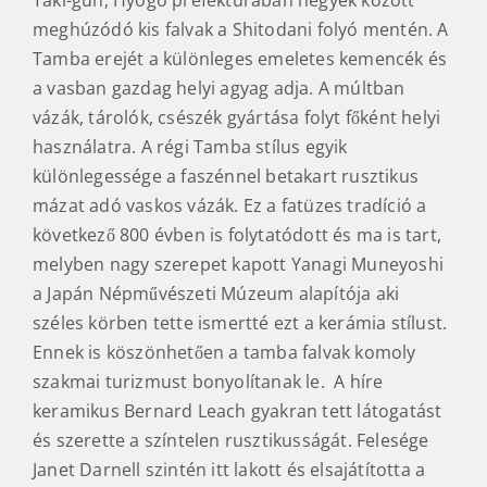
Taki-gun, Hyogo prefektúrában hegyek között
meghúzódó kis falvak a Shitodani folyó mentén. A
Tamba erejét a különleges emeletes kemencék és
a vasban gazdag helyi agyag adja. A múltban
vázák, tárolók, csészék gyártása folyt főként helyi
használatra. A régi Tamba stílus egyik
különlegessége a faszénnel betakart rusztikus
mázat adó vaskos vázák. Ez a fatüzes tradíció a
következő 800 évben is folytatódott és ma is tart,
melyben nagy szerepet kapott Yanagi Muneyoshi
a Japán Népművészeti Múzeum alapítója aki
széles körben tette ismertté ezt a kerámia stílust.
Ennek is köszönhetően a tamba falvak komoly
szakmai turizmust bonyolítanak le. A híre
keramikus Bernard Leach gyakran tett látogatást
és szerette a színtelen rusztikusságát. Felesége
Janet Darnell szintén itt lakott és elsajátította a