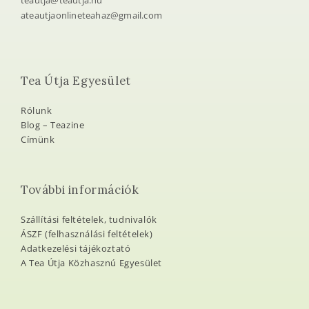
teautja@teautja.hu
ateautjaonlineteahaz@gmail.com
Tea Útja Egyesület
Rólunk
Blog – Teazine
Címünk
További információk
Szállítási feltételek, tudnivalók
ÁSZF (felhasználási feltételek)
Adatkezelési tájékoztató
A Tea Útja Közhasznú Egyesület