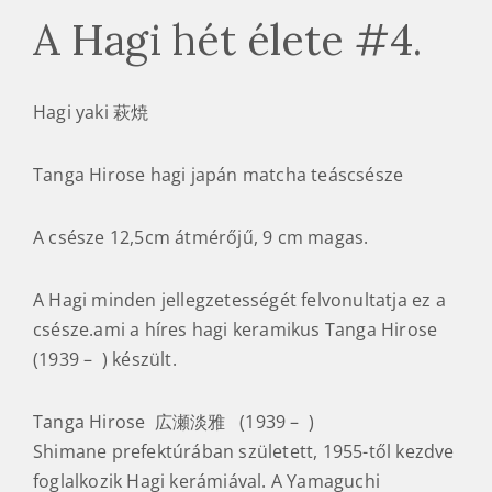
A Hagi hét élete #4.
Hagi yaki 萩焼
Tanga Hirose hagi japán matcha teáscsésze
A csésze 12,5cm átmérőjű, 9 cm magas.
A Hagi minden jellegzetességét felvonultatja ez a
csésze.ami a híres hagi keramikus Tanga Hirose
(1939 – ) készült.
Tanga Hirose 広瀬淡雅 (1939 – )
Shimane prefektúrában született, 1955-től kezdve
foglalkozik Hagi kerámiával. A Yamaguchi