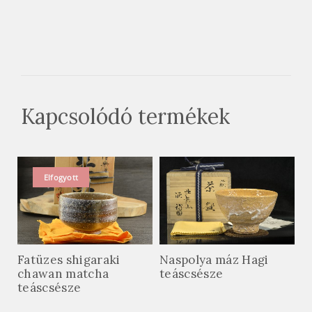
Kapcsolódó termékek
Elfogyott
Fatüzes shigaraki
Naspolya máz Hagi
chawan matcha
teáscsésze
teáscsésze