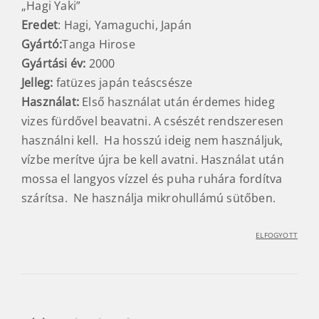
„Hagi Yaki”
Eredet
: Hagi, Yamaguchi, Japán
Gyártó:
Tanga Hirose
Gyártási év:
2000
Jelleg:
fatüzes japán teáscsésze
Használat:
Első használat után érdemes hideg
vizes fürdővel beavatni. A csészét rendszeresen
használni kell. Ha hosszú ideig nem használjuk,
vízbe merítve újra be kell avatni. Használat után
mossa el langyos vízzel és puha ruhára fordítva
szárítsa. Ne használja mikrohullámú sütőben.
ELFOGYOTT