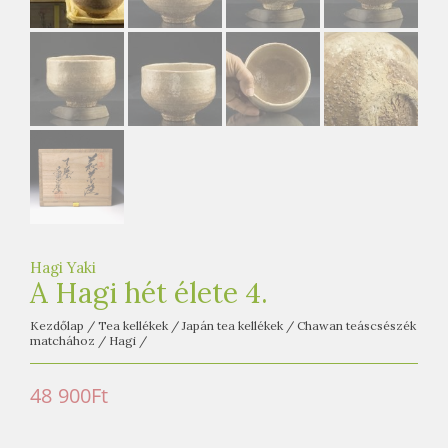
e
t
e
a
h
á
z
Hagi Yaki
A Hagi hét élete 4.
Kezdőlap
/
Tea kellékek
/
Japán tea kellékek
/
Chawan teáscsészék
matchához
/
Hagi
/
48 900
Ft