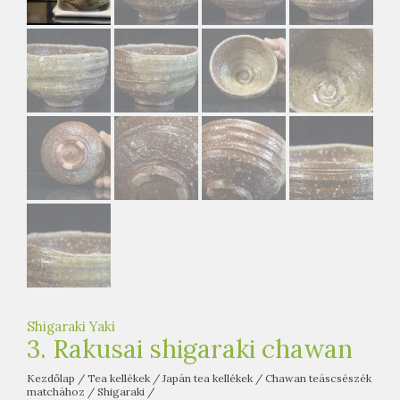
e
t
e
a
h
á
z
Shigaraki Yaki
3. Rakusai shigaraki chawan
Kezdőlap
/
Tea kellékek
/
Japán tea kellékek
/
Chawan teáscsészék
matchához
/
Shigaraki
/