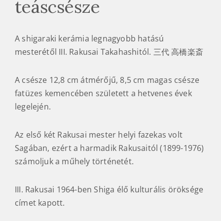
teáscsésze
A shigaraki kerámia legnagyobb hatású
mesterétől III. Rakusai Takahashitól. 三代 高橋楽斎
A csésze 12,8 cm átmérőjű, 8,5 cm magas csésze
fatüzes kemencében született a hetvenes évek
legelején.
Az első két Rakusai mester helyi fazekas volt
Sagában, ezért a harmadik Rakusaitól (1899-1976)
számoljuk a műhely történetét.
III. Rakusai 1964-ben Shiga élő kulturális öröksége
címet kapott.