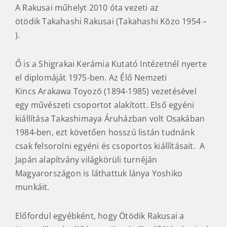
A Rakusai műhelyt 2010 óta vezeti az
ötödik Takahashi Rakusai (Takahashi Kōzo 1954 –
).
Ő is a Shigrakai Kerámia Kutató Intézetnél nyerte
el diplomáját 1975-ben. Az Élő Nemzeti
Kincs Arakawa Toyozō (1894-1985) vezetésével
egy művészeti csoportot alakított. Első egyéni
kiállítása Takashimaya Áruházban volt Osakában
1984-ben, ezt követően hosszú listán tudnánk
csak felsorolni egyéni és csoportos kiállításait. A
Japán alapítvány világkörüli turnéján
Magyarországon is láthattuk lánya Yoshiko
munkáit.
Előfordul egyébként, hogy Ötödik Rakusai a