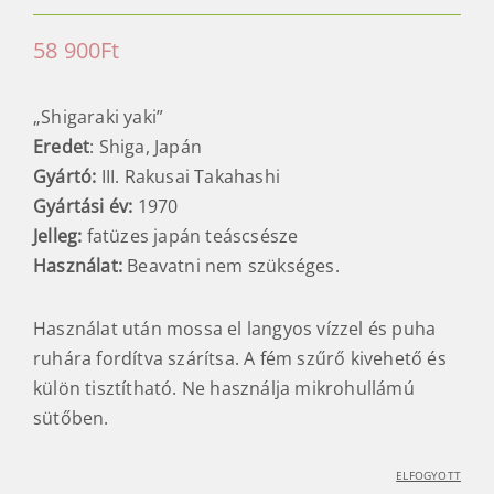
58 900
Ft
„Shigaraki yaki”
Eredet
: Shiga, Japán
Gyártó:
III. Rakusai Takahashi
Gyártási év:
1970
Jelleg:
fatüzes japán teáscsésze
Használat:
Beavatni nem szükséges.
Használat után mossa el langyos vízzel és puha
ruhára fordítva szárítsa. A fém szűrő kivehető és
külön tisztítható. Ne használja mikrohullámú
sütőben.
ELFOGYOTT