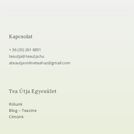
Kapcsolat
+ 36 (20) 261 8851
teautja@teautja.hu
ateautjaonlineteahaz@gmail.com
Tea Útja Egyesület
Rólunk
Blog – Teazine
Címünk