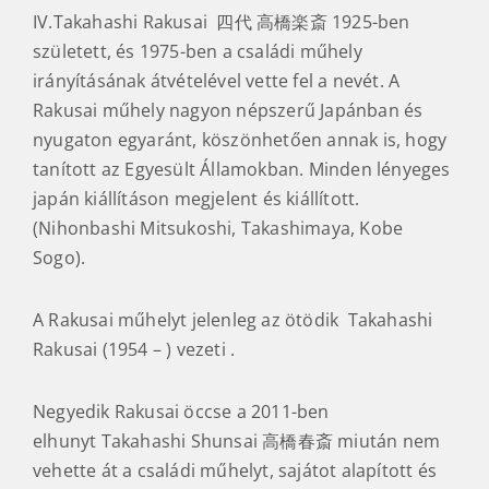
IV.Takahashi Rakusai 四代 高橋楽斎 1925-ben
született, és 1975-ben a családi műhely
irányításának átvételével vette fel a nevét. A
Rakusai műhely nagyon népszerű Japánban és
nyugaton egyaránt, köszönhetően annak is, hogy
tanított az Egyesült Államokban. Minden lényeges
japán kiállításon megjelent és kiállított.
(Nihonbashi Mitsukoshi, Takashimaya, Kobe
Sogo).
A Rakusai műhelyt jelenleg az ötödik Takahashi
Rakusai (1954 – ) vezeti .
Negyedik Rakusai öccse a 2011-ben
elhunyt Takahashi Shunsai 高橋春斎 miután nem
vehette át a családi műhelyt, sajátot alapított és