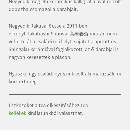
Negyedik még élő keramikus kalligráfiájával rajzolt
dobozba csomagolja darabjait.
Negyedik Rakusai öccse a 2011-ben
elhunyt Takahashi Shunsai 高橋春斎 miután nem
vehette át a családi műhelyt, sajátot alapított és
Shingaku kerámiával foglalkozott, az ő darabjai is
nagyon keresettek a piacon.
Nyuszkó egy családi nyuszink volt aki matuzsálemi
kort ért meg.
Eszközöket a tea elkészítéséhez
tea
kellékek
kínálatunkból választhat.