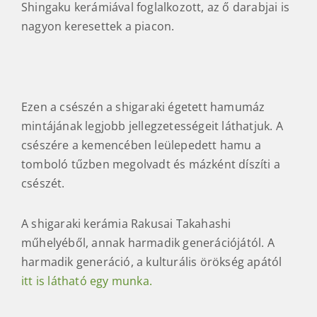
Shingaku kerámiával foglalkozott, az ő darabjai is
nagyon keresettek a piacon.
Ezen a csészén a shigaraki égetett hamumáz
mintájának legjobb jellegzetességeit láthatjuk. A
csészére a kemencében leülepedett hamu a
tomboló tűzben megolvadt és mázként díszíti a
csészét.
A shigaraki kerámia Rakusai Takahashi
műhelyéből, annak harmadik generációjától. A
harmadik generáció, a kulturális örökség apától
itt is látható egy munka.