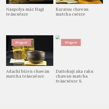
Naspolya máz Hagi
Karatsu chawan
teáscsésze
matcha csésze
Elfogyott
Elfogyott
Adachi bizen chawan
Daitokuji aka raku
matcha teáscsésze
chawan matcha
teáscsésze 8.