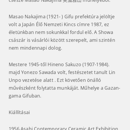
Masao Nakajima (1921- ) Gifu prefektúra jelöltje
volt a Japán Élő Nemzeti Kincs címre 1987, ez
életünkban nem sokunkkal fordul elő. A Showa
császár is vásárlói között szerepelt, ami szintén
nem mindennapi dolog.
Mestere 1945-től Hineno Sakuzo (1907-1984).
majd Yonezo Sawada volt, festészetet tanult Lin
Unpo vezetése alatt . Ezt követően önálló
művészként folytatta munkáját. Műhelye a Gazan-
gama Gifuban.
Kiállításai
1956 Asahi Contemporary Ceramic Art Exhibition