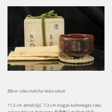
Bíbor raku matcha teáscsésze
11,5 cm átmérőjű 7,3 cm magas különleges raku
csésze Masao Nakajima 美濃雅山 műhelyéből.