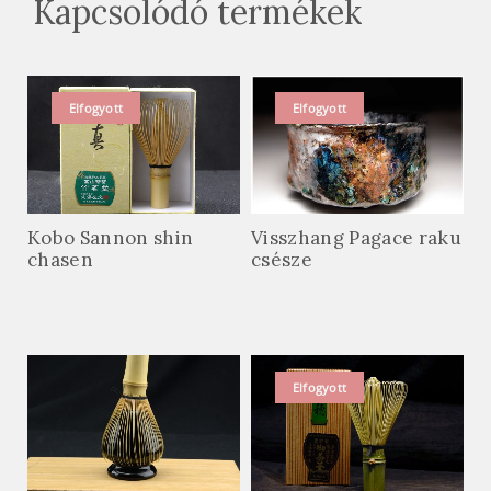
Kapcsolódó termékek
Elfogyott
Elfogyott
Kobo Sannon shin
Visszhang Pagace raku
chasen
csésze
Elfogyott