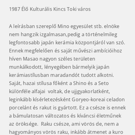
1987 Élő Kulturális Kincs Toki város
A leírásban szereplő Mino egyesület stb. elnöke
nem hangzik izgalmasan,pedig a történelmileg
legfontosabb japán kerámia központjáról van szó.
Ennek megfelelően és saját művészi ambícióihoz
híven Masao nagyon széles területen
munkálkodott, lényegében bármelyik japán
kerámiastílusban maradandót tudott alkotni.
Saját, hazai stílusa főként a Shino és a Seto
különféle alfajai voltak, de ujjgyakorlatként,
leginkább kísérletezésként Goryeo-koreai celadon
porcelánt és rakut is gyártott. Ez a csésze is ennek
a bámulatosan változatos és kíváncsi életműnek
az öröksége. Raku csésze, ami vörös de, nem a
hagyományos vörös raku, inkább átmenet a kuro