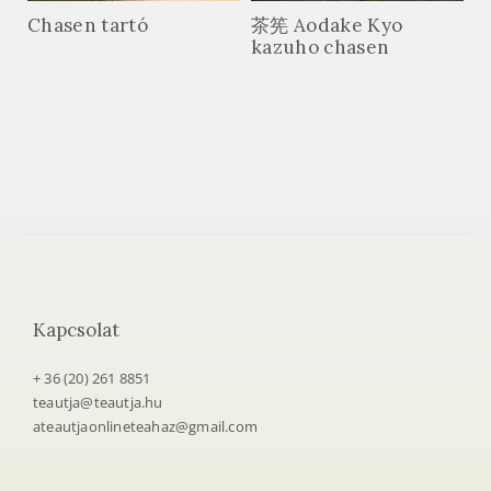
Chasen tartó
茶筅 Aodake Kyo
kazuho chasen
Kapcsolat
+ 36 (20) 261 8851
teautja@teautja.hu
ateautjaonlineteahaz@gmail.com