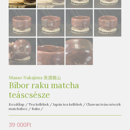
e
t
e
a
h
á
z
Masao Nakajima 美濃雅山
Bíbor raku matcha
teáscsésze
Kezdőlap
/
Tea kellékek
/
Japán tea kellékek
/
Chawan teáscsészék
matchához
/
Raku
/
39 000
Ft