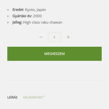
Eredet
: Kyoto, Japán
Gyártási év:
2000
Jelleg:
High class raku chawan
Bíbor
raku
matcha
MEGVESZEM
teáscsésze
mennyiség
0
LEÍRÁS
VÉLEMÉNYEK