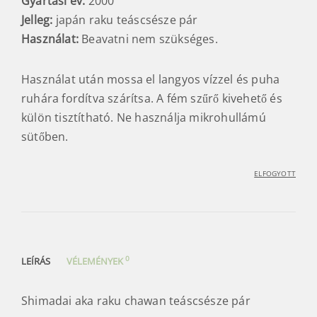
Gyártási év:
2000
Jelleg:
japán raku teáscsésze pár
Használat:
Beavatni nem szükséges.
Használat után mossa el langyos vízzel és puha
ruhára fordítva szárítsa. A fém szűrő kivehető és
külön tisztítható. Ne használja mikrohullámú
sütőben.
ELFOGYOTT
0
LEÍRÁS
VÉLEMÉNYEK
Shimadai aka raku chawan teáscsésze pár