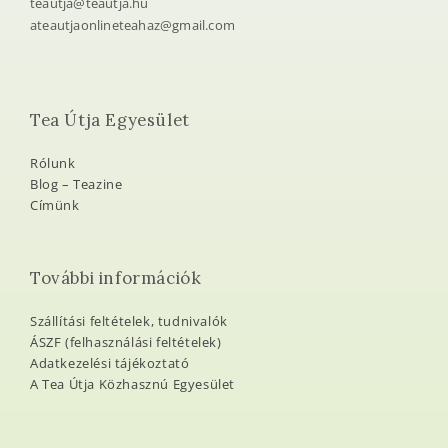
teautja@teautja.hu
ateautjaonlineteahaz@gmail.com
Tea Útja Egyesület
Rólunk
Blog – Teazine
Címünk
További információk
Szállítási feltételek, tudnivalók
ÁSZF (felhasználási feltételek)
Adatkezelési tájékoztató
A Tea Útja Közhasznú Egyesület