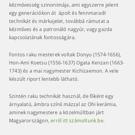
kézművesség szinonimája, ami egyszerre jelent
egy generációkon át ápolt és fennmaradt
technikát és márkajelet, továbbá rámutat a
kézműves és a patronáló nagyúr, vagy gazda
kapcsolatának fontosságára.
Fontos raku mesterek voltak Donyu (1574-1656),
Hon-Ami Koetsu (1556-1637) Ogata Kenzan (1663-
1743) és a mai nagymester Kichizaemon. A vele
készült riport lentebb látható.
Szintén raku technikát használ, de főként egy
árnyalatú, ámbra színű mázzal az Ohi kerámia,
aminek nagymestere a közelmúltban járt
Magyarországon,
erről itt számoltunk be
.