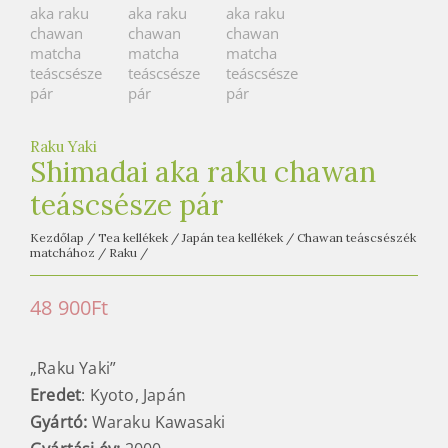
Raku Yaki
Shimadai aka raku chawan
teáscsésze pár
Kezdőlap
/
Tea kellékek
/
Japán tea kellékek
/
Chawan teáscsészék
matchához
/
Raku
/
48 900
Ft
„Raku Yaki”
Eredet
: Kyoto, Japán
Gyártó:
Waraku Kawasaki