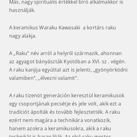
Más, nagy spirituális értékkel bíró alkalmakkor is
használják.
A keramikus Waraku Kawasaki a kortárs raku
nagy alakja.
A „Raku” név arról a helyről származik, ahonnan
az agyagot bányászták Kyotóban a XVI. sz . végén.
A raku kanjija egyúttal azt is jelenti, „gyönyörködni
valamiben”, „élvezni valamit”.
A raku tizenöt generáción keresztül keramikusok
egy csoportjának pecsétje és jele volt, akik ezt a
tradíciót ápolták és tovább fejlesztették. A raku
ezért nem magára a technikára vonatkozik,
hanem azokra a keramikusokra, akik a raku
technikát is használják. Az első raku mester