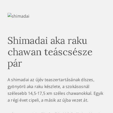
Shimadai aka raku
chawan teáscsésze
pár
A shimadai az újév teaszertartásának díszes,
gyönyörű aka raku készlete, a szokásosnál
szélesebb 14,5-17,5 xm széles chawanokkal. Egyik
a régi évet cipeli, a másik az újba vezet át.