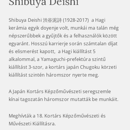
Shibuya Deishi
Shibuya Deishi 渋谷泥詩 (1928-2017) a Hagi
kerámia egyik doyenje volt, munkái ma talán még
népszerűbbek a gyűjtők és a felhasználók között
egyaránt. Hosszú karrierje során számtalan díjat
és elismerést kapott, a Hagi kiállítást 5
alkalommal, a Yamaguchi-prefektúra szintű
kiállítást 3-szor, a kortárs japán Chugoku körzeti
kiállítást szintén háromszor nyerte meg.
A Japán Kortárs Képzőművészeti seregszemle
kínai tagozatán háromszor mutatták be munkáit.
Meghívták a 18. Kortárs Képzőművészeti és
Művészeti Kiállításra.