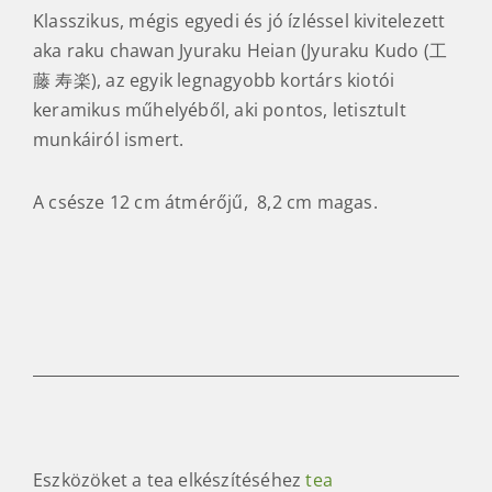
Klasszikus, mégis egyedi és jó ízléssel kivitelezett
aka raku chawan Jyuraku Heian (Jyuraku Kudo (工
藤 寿楽), az egyik legnagyobb kortárs kiotói
keramikus műhelyéből, aki pontos, letisztult
munkáiról ismert.
A csésze 12 cm átmérőjű, 8,2 cm magas.
Eszközöket a tea elkészítéséhez
tea