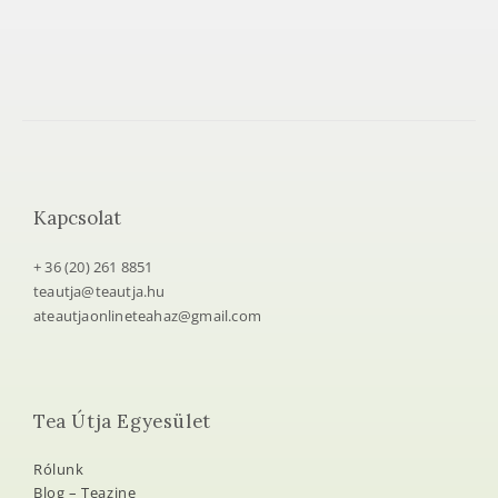
Kapcsolat
+ 36 (20) 261 8851
teautja@teautja.hu
ateautjaonlineteahaz@gmail.com
Tea Útja Egyesület
Rólunk
Blog – Teazine