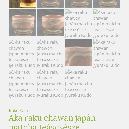
e
t
e
a
h
á
z
Raku Yaki
Aka raku chawan japán
matcha teáscsésze