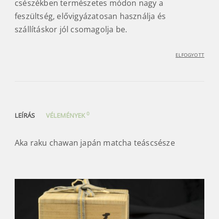
csészékben természetes módon nagy a
feszültség, elővigyázatosan használja és
szállításkor jól csomagolja be.
ELFOGYOTT
0
LEÍRÁS
VÉLEMÉNYEK
Aka raku chawan japán matcha teáscsésze