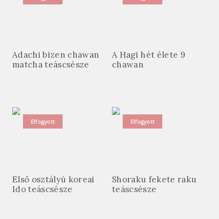
Adachi bizen chawan
A Hagi hét élete 9
matcha teáscsésze
chawan
Elfogyott
Elfogyott
Első osztályú koreai
Shoraku fekete raku
Ido teáscsésze
teáscsésze