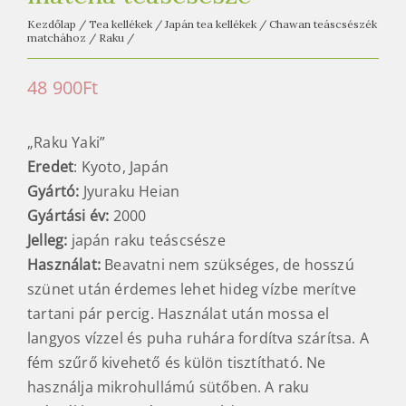
Kezdőlap
/
Tea kellékek
/
Japán tea kellékek
/
Chawan teáscsészék
matchához
/
Raku
/
48 900
Ft
„Raku Yaki”
Eredet
: Kyoto, Japán
Gyártó:
Jyuraku Heian
Gyártási év:
2000
Jelleg:
japán raku teáscsésze
Használat:
Beavatni nem szükséges, de hosszú
szünet után érdemes lehet hideg vízbe merítve
tartani pár percig. Használat után mossa el
langyos vízzel és puha ruhára fordítva szárítsa. A
fém szűrő kivehető és külön tisztítható. Ne
használja mikrohullámú sütőben. A raku