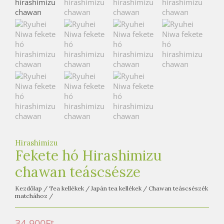
e
t
e
a
h
á
z
Hirashimizu
Fekete hó Hirashimizu
chawan teáscsésze
Kezdőlap
/
Tea kellékek
/
Japán tea kellékek
/
Chawan teáscsészék
matchához
/
34 900
Ft