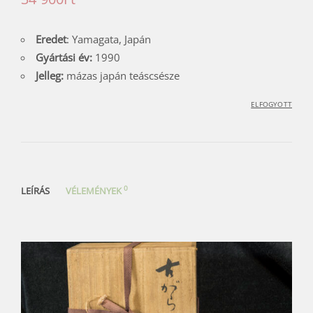
Eredet
: Yamagata, Japán
Gyártási év:
1990
Jelleg:
mázas japán teáscsésze
ELFOGYOTT
0
LEÍRÁS
VÉLEMÉNYEK