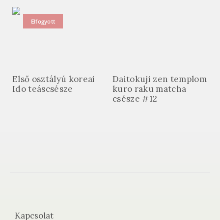
Elfogyott
Első osztályú koreai
Daitokuji zen templom
Ido teáscsésze
kuro raku matcha
csésze #12
Kapcsolat