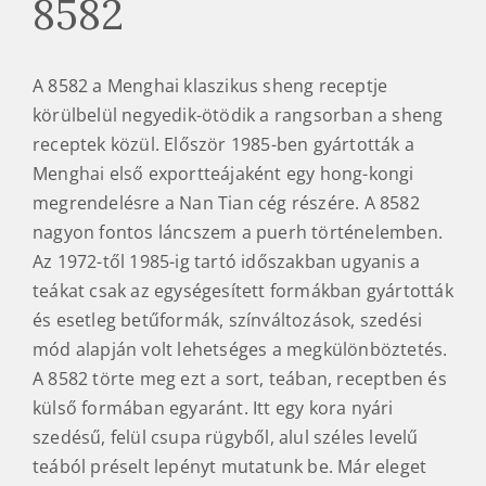
8582
A 8582 a Menghai klaszikus sheng receptje
körülbelül negyedik-ötödik a rangsorban a sheng
receptek közül. Először 1985-ben gyártották a
Menghai első exportteájaként egy hong-kongi
megrendelésre a Nan Tian cég részére. A 8582
nagyon fontos láncszem a puerh történelemben.
Az 1972-től 1985-ig tartó időszakban ugyanis a
teákat csak az egységesített formákban gyártották
és esetleg betűformák, színváltozások, szedési
mód alapján volt lehetséges a megkülönböztetés.
A 8582 törte meg ezt a sort, teában, receptben és
külső formában egyaránt. Itt egy kora nyári
szedésű, felül csupa rügyből, alul széles levelű
teából préselt lepényt mutatunk be. Már eleget