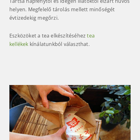
Tartsa napfénytől és idegen illatoktól elzárt hűvös
helyen. Megfelelő tárolás mellett minőségét
évtizedekig megőrzi.
Eszközöket a tea elkészítéséhez
tea
kellékek
kínálatunkból választhat.