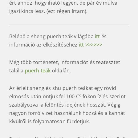
ért ahhoz, hogy iható legyen, de pár év múlva
igazi kincs lesz. (ezt régen írtam).
Belépő a sheng puerh teák világába
itt
és
információ az elkészítéséhez
itt >>>>>>
Még több történetet, információt és teatesztet
talál a
puerh teák
oldalán.
Az érlelt sheng és shu puerh teákat egy rövid
o
elmosás után öntjük fel 100 C
fokon ízlés szerint
szabályozva a felöntés idejének hosszát. Végig
nagyon forró vizet használunk hozzá és a kannát
kívülről is folyamatosan fürdetjük.