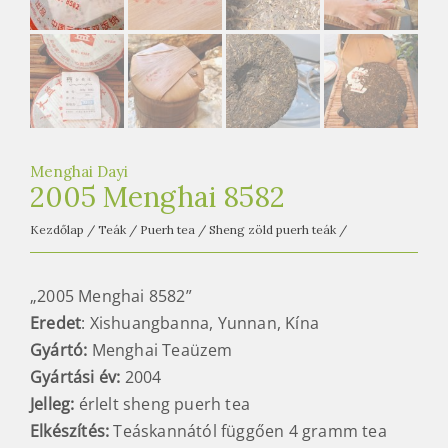
e
t
e
a
h
á
z
Menghai Dayi
2005 Menghai 8582
Kezdőlap
/
Teák
/
Puerh tea
/
Sheng zöld puerh teák
/
„2005 Menghai 8582”
Eredet
: Xishuangbanna, Yunnan, Kína
Gyártó:
Menghai Teaüzem
Gyártási év:
2004
Jelleg:
érlelt sheng puerh tea
Elkészítés:
Teáskannától függően 4 gramm tea