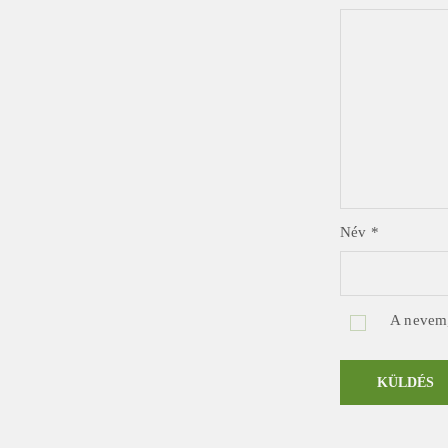
Név
*
A nevem,