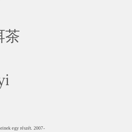
洱茶
yi
leinek egy részét. 2007-