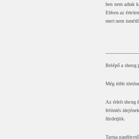
ben nem adtak ki 
Ebben az értelem
mert nem ismétlő
Belépő a sheng 
Még több történet
Az érlelt sheng 
felöntés idejéne
fürdetjük.
Tartsa napfénytő