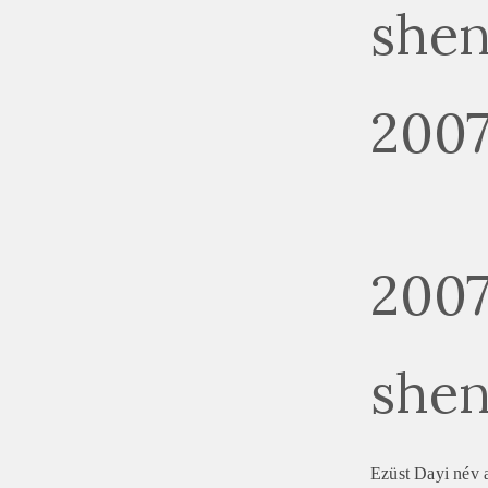
shen
20
2007
shen
Ezüst Dayi név a