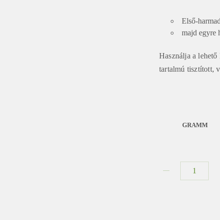
Első-harmad
majd egyre h
Használja a lehető
tartalmú tisztított,
GRAMM
2007
Menghai
Ezüst
Dayi
mennyiség