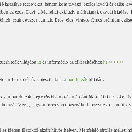
klasszikus recepteket, hanem kora tavaszi, széles levelű és ezüst leve
ben az ezüst Dayi a Menghai exkluzív márkájának egyedi kiadása. Ez
dnek, csak egyszer vannak. Erős, éles, virágos fémes prémium ezüstö
puerh teák világába
itt
és információ az elkészítéséhez
itt >>>>>>
et, információt és teatesztet talál a
puerh teák
oldalán.
o
és shu puerh teákat egy rövid elmosás után öntjük fel 100 C
fokon íz
k hosszát. Végig nagyon forró vizet használunk hozzá és a kannát kív
l és idegen illatoktól elzárt hűvös helyen. Megfelelő tárolás mellett 