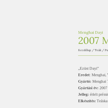
Menghai Dayi
2007 M
Kezdőlap
/
Teák
/
Pu
„Ezüst Dayi”
Eredet
: Menghai,
Gyártó:
Menghai 
Gyártási év:
2007
Jelleg:
érlelt prém
Elkészítés:
Teáska