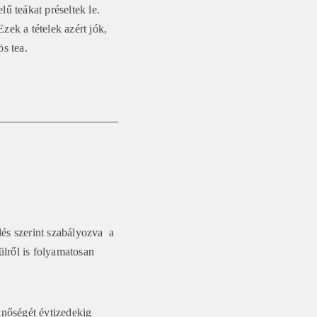
lű teákat préseltek le.
ek a tételek azért jók,
s tea.
lés szerint szabályozva a
ülről is folyamatosan
minőségét évtizedekig