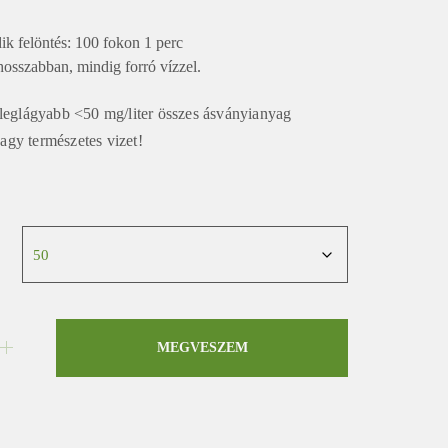
ik felöntés: 100 fokon 1 perc
osszabban, mindig forró vízzel.
 leglágyabb <50 mg/liter összes ásványianyag
 vagy természetes vizet!
MEGVESZEM