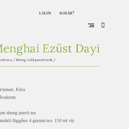
0
LOGIN
KOSÁR
open
search
form
enghai Ezüst Dayi
erh tea
/
Sheng zöld puerh teák
/
 Yunnan, Kína
Teaüzem
ium sheng puerh tea
nnától függően 4 gramm tea 150 ml víz