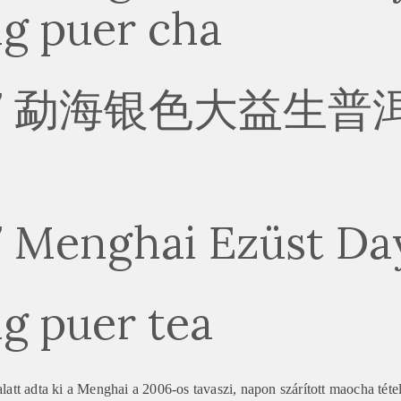
g puer cha
07 勐海银色大益生普
 Menghai Ezüst Da
g puer tea
latt adta ki a Menghai a 2006-os tavaszi, napon szárított maocha téte