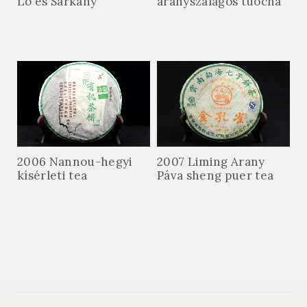
Ló és Sárkány
aranyszalagos tuocha
2006 Nannou-hegyi
2007 Liming Arany
kísérleti tea
Páva sheng puer tea