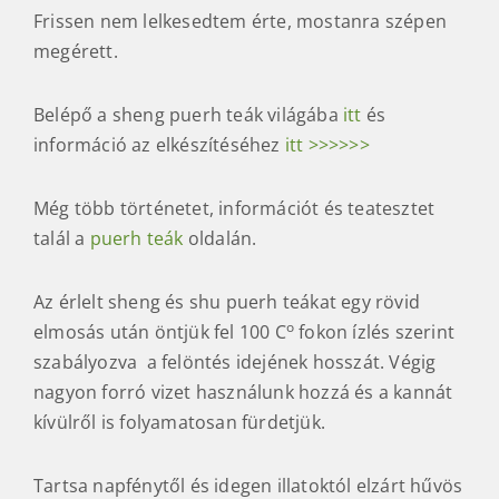
Frissen nem lelkesedtem érte, mostanra szépen
megérett.
Belépő a sheng puerh teák világába
itt
és
információ az elkészítéséhez
itt >>>>>>
Még több történetet, információt és teatesztet
talál a
puerh teák
oldalán.
Az érlelt sheng és shu puerh teákat egy rövid
o
elmosás után öntjük fel 100 C
fokon ízlés szerint
szabályozva a felöntés idejének hosszát. Végig
nagyon forró vizet használunk hozzá és a kannát
kívülről is folyamatosan fürdetjük.
Tartsa napfénytől és idegen illatoktól elzárt hűvös