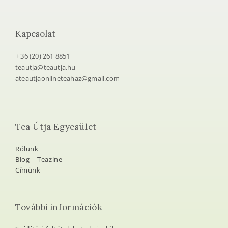
Kapcsolat
+ 36 (20) 261 8851
teautja@teautja.hu
ateautjaonlineteahaz@gmail.com
Tea Útja Egyesület
Rólunk
Blog – Teazine
Címünk
További információk