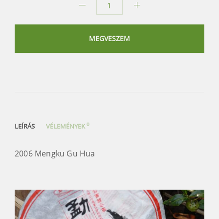
2006
Mengku
Gu
MEGVESZEM
Hua
mennyiség
0
LEÍRÁS
VÉLEMÉNYEK
2006 Mengku Gu Hua