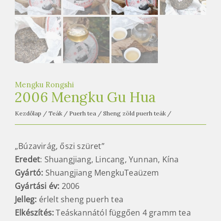
e
t
e
a
h
á
z
Mengku Rongshi
2006 Mengku Gu Hua
Kezdőlap
/
Teák
/
Puerh tea
/
Sheng zöld puerh teák
/
„Búzavirág, őszi szüret”
Eredet
: Shuangjiang, Lincang, Yunnan, Kína
Gyártó:
Shuangjiang MengkuTeaüzem
Gyártási év:
2006
Jelleg:
érlelt sheng puerh tea
Elkészítés:
Teáskannától függően 4 gramm tea