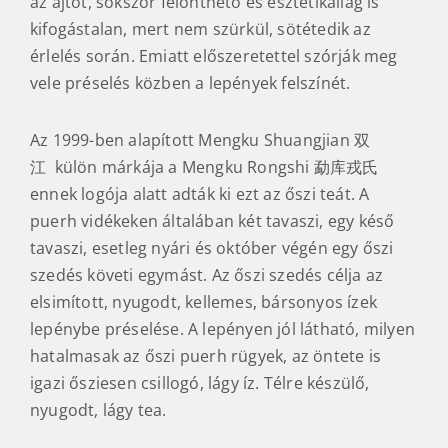
az ajtót, sokszor felönthető és esztétikailag is
kifogástalan, mert nem szürkül, sötétedik az
érlelés során. Emiatt előszeretettel szórják meg
vele préselés közben a lepények felszínét.
Az 1999-ben alapított Mengku Shuangjian 双
江 külön márkája a Mengku Rongshi 勐库戎氏
ennek logója alatt adták ki ezt az őszi teát. A
puerh vidékeken általában két tavaszi, egy késő
tavaszi, esetleg nyári és október végén egy őszi
szedés követi egymást. Az őszi szedés célja az
elsimított, nyugodt, kellemes, bársonyos ízek
lepénybe préselése. A lepényen jól látható, milyen
hatalmasak az őszi puerh rügyek, az öntete is
igazi ősziesen csillogó, lágy íz. Télre készülő,
nyugodt, lágy tea.