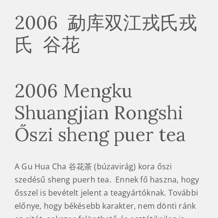
2006 勐库双江戎氏戎
氏 谷花
2006 Mengku
Shuangjian Rongshi
Őszi sheng puer tea
A Gu Hua Cha 谷花茶 (búzavirág) kora őszi
szedésű sheng puerh tea. Ennek fő haszna, hogy
ősszel is bevételt jelent a teagyártóknak. További
előnye, hogy békésebb karakter, nem dönti ránk