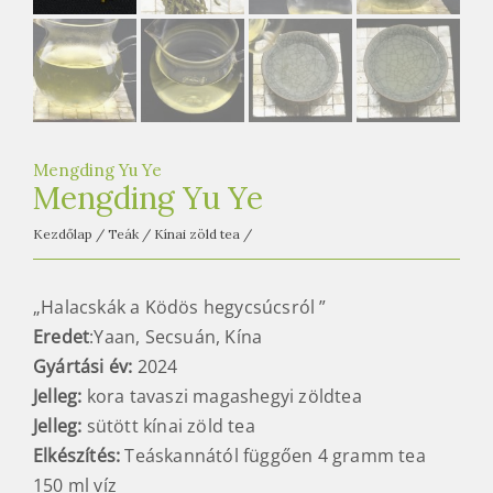
e
t
e
a
h
á
z
Mengding Yu Ye
Mengding Yu Ye
Kezdőlap
/
Teák
/
Kínai zöld tea
/
„Halacskák a Ködös hegycsúcsról ”
Eredet
:Yaan, Secsuán, Kína
Gyártási év:
2024
Jelleg:
kora tavaszi magashegyi zöldtea
Jelleg:
sütött kínai zöld tea
Elkészítés:
Teáskannától függően 4 gramm tea