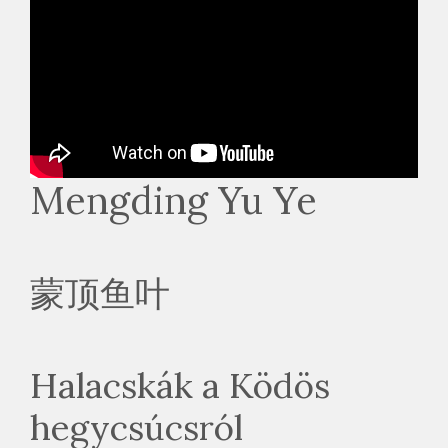
Mengding Yu Ye
蒙顶鱼叶
Halacskák a Ködös
hegycsúcsról