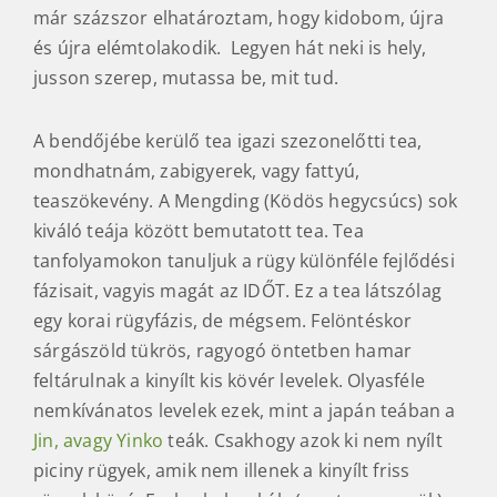
idetranszportált parafadugó a szolgája és bár
már százszor elhatároztam, hogy kidobom, újra
és újra elémtolakodik. Legyen hát neki is hely,
jusson szerep, mutassa be, mit tud.
A bendőjébe kerülő tea igazi szezonelőtti tea,
mondhatnám, zabigyerek, vagy fattyú,
teaszökevény. A Mengding (Ködös hegycsúcs) sok
kiváló teája között bemutatott tea. Tea
tanfolyamokon tanuljuk a rügy különféle fejlődési
fázisait, vagyis magát az IDŐT. Ez a tea látszólag
egy korai rügyfázis, de mégsem. Felöntéskor
sárgászöld tükrös, ragyogó öntetben hamar
feltárulnak a kinyílt kis kövér levelek. Olyasféle
nemkívánatos levelek ezek, mint a japán teában a
Jin, avagy Yinko
teák. Csakhogy azok ki nem nyílt
piciny rügyek, amik nem illenek a kinyílt friss