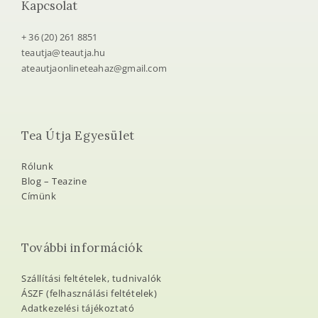
+ 36 (20) 261 8851
teautja@teautja.hu
ateautjaonlineteahaz@gmail.com
Tea Útja Egyesület
Rólunk
Blog – Teazine
Címünk
További információk
Szállítási feltételek, tudnivalók
ÁSZF (felhasználási feltételek)
Adatkezelési tájékoztató
A Tea Útja Közhasznú Egyesület