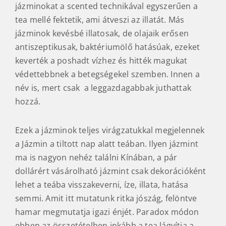
jázminokat a scented technikával egyszerűen a
tea mellé fektetik, ami átveszi az illatát. Más
jázminok kevésbé illatosak, de olajaik erősen
antiszeptikusak, baktériumölő hatásúak, ezeket
keverték a poshadt vízhez és hitték magukat
védettebbnek a betegségekel szemben. Innen a
név is, mert csak a leggazdagabbak juthattak
hozzá.
Ezek a jázminok teljes virágzatukkal megjelennek
a Jázmin a tiltott nap alatt teában. Ilyen jázmint
ma is nagyon nehéz találni Kínában, a pár
dollárért vásárolható jázmint csak dekorációként
lehet a teába visszakeverni, íze, illata, hatása
semmi. Amit itt mutatunk ritka jószág, felöntve
hamar megmutatja igazi énjét. Paradox módon
ebben az összetételben inkább a tea lágyítja a