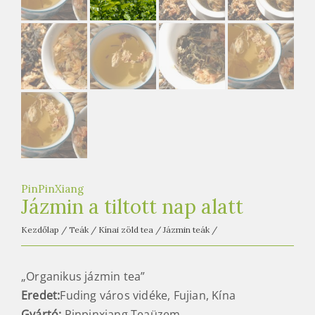
e
t
e
a
h
á
z
PinPinXiang
Jázmin a tiltott nap alatt
Kezdőlap
/
Teák
/
Kínai zöld tea
/
Jázmin teák
/
„Organikus jázmin tea”
Eredet:
Fuding város vidéke, Fujian, Kína
Gyártó:
Pinpinxiang Teaüzem