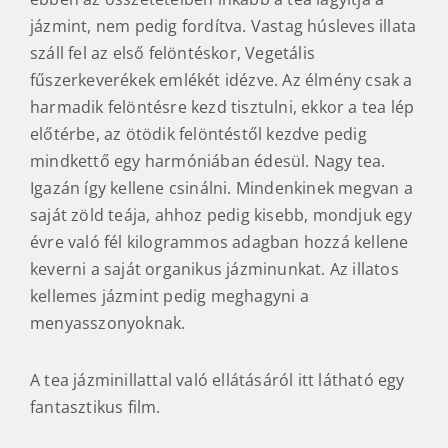
jázmint, nem pedig fordítva. Vastag húsleves illata
száll fel az első felöntéskor, Vegetális
fűszerkeverékek emlékét idézve. Az élmény csak a
harmadik felöntésre kezd tisztulni, ekkor a tea lép
előtérbe, az ötödik felöntéstől kezdve pedig
mindkettő egy harmóniában édesül. Nagy tea.
Igazán így kellene csinálni. Mindenkinek megvan a
saját zöld teája, ahhoz pedig kisebb, mondjuk egy
évre való fél kilogrammos adagban hozzá kellene
keverni a saját organikus jázminunkat. Az illatos
kellemes jázmint pedig meghagyni a
menyasszonyoknak.
A tea jázminillattal való ellátásáról itt látható egy
fantasztikus film.