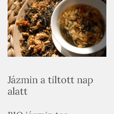
Jázmin a tiltott nap
alatt
BIO jázmin tea