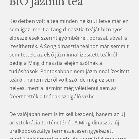
Kezdetben volt a tea minden nélkül, illetve már ez
sem igaz, mert a Tang dinasztia teáját bizonyos
elbeszélések szerint gyömbérrel, borssal, sóval is
ízesíthették. A Song dinasztia teáihoz már semmit
sem tettek, az első jázminnal ízesített teákról
pedig a Ming dinasztia elején szólnak a
tudósítások. Pontosabban nem jázminnal ízesített
teáról, hanem vízről volt szó. de még ez sem
helyes, mert a jázmint még véletlenül sem az
ízéért tették a teának szolgáló vízbe.
De valójában nem is itt kell kezdeni, hanem az új
arisztokrácia történeténél. A Ming dinasztia új
uralkodóosztálya természetesen igyekezett
megkülönböztetni magát, de rossz lelkiismerettel,