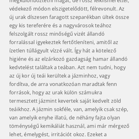
védekező módon elszigetelődött, félrevonult. Az
új urak díszesen faragott szeparékban ültek össze
egy kis tereferére és a nagyvárosok teához
felszolgált rossz minőségű vizét állandó
forralással igyekeztek fertőtleníteni, amitől az
ízetlen túllágyult vízzé vált. Így hát a kötelező
higiéne és az elzárkozó gazdagság hamar állandó
kedvtelést találtak a teában. Azt nem tudni, hogy
az új kor új teái kerültek a jázminhoz, vagy
fordítva, de arra vonatkozóan maradtak fenn
források, hogy az urak külön számukra
termesztett jázmint kevertek saját kedvelt zöld
teáikhoz. A jázmin sokféle, van, amelyik csak szép,
van amelyik enyhe illatú, de néhány fajta olyan
töménységű kemikáliát használ, ami már mérgező
lehet, émelygést, irritációt okoz. Ezeket a