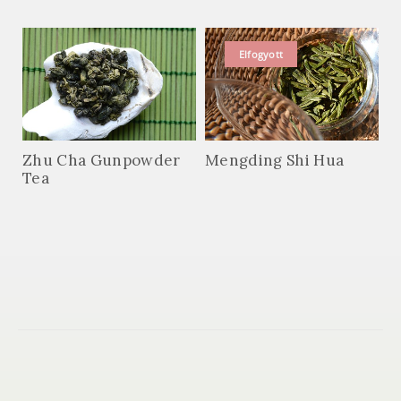
Elfogyott
Zhu Cha Gunpowder
Mengding Shi Hua
Tea
Kapcsolat