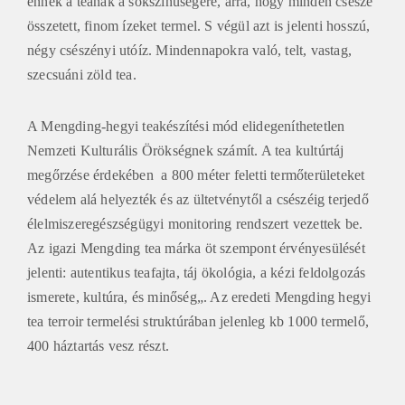
ennek a teának a sokszínűségére, arra, hogy minden csésze
összetett, finom ízeket termel. S végül azt is jelenti hosszú,
négy csészényi utóíz. Mindennapokra való, telt, vastag,
szecsuáni zöld tea.
A Mengding-hegyi teakészítési mód elidegeníthetetlen
Nemzeti Kulturális Örökségnek számít. A tea kultúrtáj
megőrzése érdekében a 800 méter feletti termőterületeket
védelem alá helyezték és az ültetvénytől a csészéig terjedő
élelmiszeregészségügyi monitoring rendszert vezettek be.
Az igazi Mengding tea márka öt szempont érvényesülését
jelenti: autentikus teafajta, táj ökológia, a kézi feldolgozás
ismerete, kultúra, és minőség
„.
Az eredeti Mengding hegyi
tea terroir termelési struktúrában jelenleg kb 1000 termelő,
400 háztartás vesz részt.