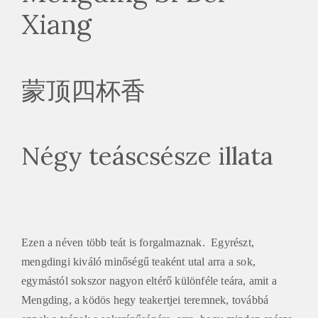
Xiang
蒙顶四杯香
Négy teáscsésze illata
Ezen a néven több teát is forgalmaznak. Egyrészt,
mengdingi kiváló minőségű teaként utal arra a sok,
egymástól sokszor nagyon eltérő különféle teára, amit a
Mengding, a ködös hegy teakertjei teremnek, továbbá