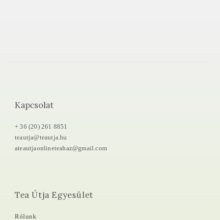
Kapcsolat
+ 36 (20) 261 8851
teautja@teautja.hu
ateautjaonlineteahaz@gmail.com
Tea Útja Egyesület
Rólunk