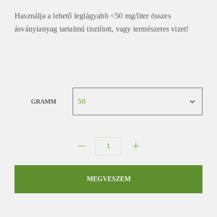
Használja a lehető leglágyabb <50 mg/liter összes
ásványianyag tartalmú tisztított, vagy természetes vizet!
GRAMM
Mengding
Si
Bei
MEGVESZEM
Xiang
mennyiség