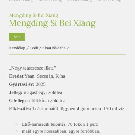
e
t
Mengding Si Bei Xiang
e
Mengding Si Bei Xiang
a
h
Sale
á
Kezdőlap
/
Teák
/
Kínai zöld tea
/
z
„Négy teáscsésze illata”
Eredet
:Yaan, Secsuán, Kína
Gyártási év:
2025
Jelleg:
magashegyi zöldtea
G
Jelleg:
sütött kínai zöld tea
Elkészítés:
Teáskannától függően 4 gramm tea 150 ml víz
Első-harmadik felöntés: 70 fokon 1 perc
majd egyre hosszabban, egyre forróbban.