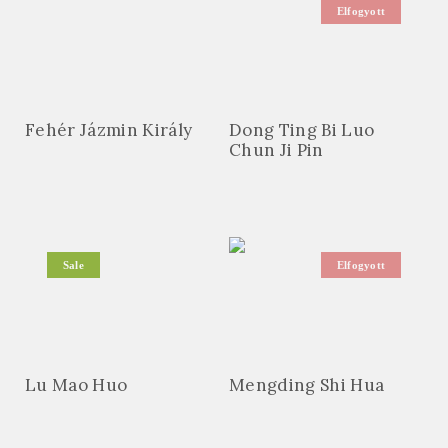
Elfogyott
Fehér Jázmin Király
Dong Ting Bi Luo
Chun Ji Pin
Sale
Elfogyott
Lu Mao Huo
Mengding Shi Hua