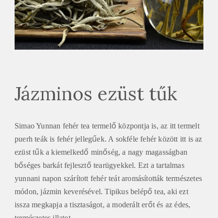
Jázminos ezüst tűk
Simao Yunnan fehér tea termelő központja is, az itt termelt
puerh teák is fehér jellegűek. A sokféle fehér között itt is az
ezüst tűk a kiemelkedő minőség, a nagy magasságban
bőséges barkát fejlesztő tearügyekkel. Ezt a tartalmas
yunnani napon szárított fehér teát aromásították természetes
módon, jázmin keverésével. Tipikus belépő tea, aki ezt
issza megkapja a tisztaságot, a moderált erőt és az édes,
természetes illatot.