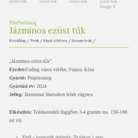
e
t
e
PinPinXiang
a
Jázminos ezüst tűk
h
Kezdőlap
/
Teák
/
Kínai zöld tea
/
Jázmin teák
/
á
z
„Jázminos ezüst tűk”
Eredet:
Fuding város vidéke, Fujian, Kína
Gyártó:
Pinpinxiang
Gyártási év:
2024
Jelleg:
Jázminnal illatosított fehér rügytea
Elkészítés:
Teáskannától függően 3-4 gramm tea 150-180
ml víz
Első – harmadik felöntés: 70 fokon 1 perc