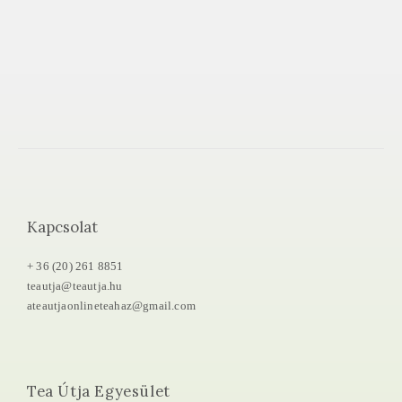
Kapcsolat
+ 36 (20) 261 8851
teautja@teautja.hu
ateautjaonlineteahaz@gmail.com
Tea Útja Egyesület