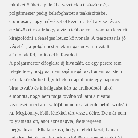
mindkettőjüket a palotába vezették a Császár elé, a
polgármester pedig belefoghatott a teakészítésbe.
Gondosan, nagy művészettel kezelte a teát a vizet és az
eszközöket és alighogy a víz a teához ért, nyomban kezdett
kirajzolódni a fenséges lótusz körvonala. A teaszertartás jó
véget ért, a polgármesternek magas udvari hivatalt
ajánlottak fel, amit ő el is fogadott.
A polgármester elfoglalta új hivatalát, de egy percre sem
felejtette el, hogy azt nem sajátmagának, hanem az isteni
teának köszönheti. Így teltek a napjai, míg egy nap nem
bírta tovább és kihallgatást kért az uralkodótól, ahol
elmondta, hogy nem tudja tovább vállalni a hivatal
vezetését, mert arra valójában nem saját érdeméből szolgált
rá. Megkönnyebbült lélekkel tért vissza délre. De már nem
folytathatta ott, ahol abbahagyta, élete teljesen
megváltozott. Elhatározása, hogy új életet kezd, hamar
beteljesedett és egy kolostorba költözve szerzetesként élt