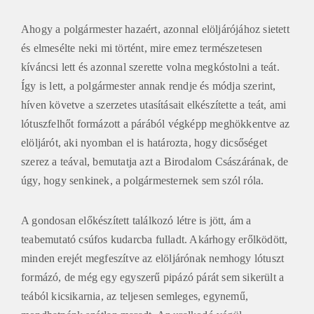
Ahogy a polgármester hazaért, azonnal elöljárójához sietett
és elmesélte neki mi történt, mire emez természetesen
kíváncsi lett és azonnal szerette volna megkóstolni a teát.
Így is lett, a polgármester annak rendje és módja szerint,
híven követve a szerzetes utasításait elkészítette a teát, ami
lótuszfelhőt formázott a párából végképp meghökkentve az
elöljárót, aki nyomban el is határozta, hogy dicsőséget
szerez a teával, bemutatja azt a Birodalom Császárának, de
úgy, hogy senkinek, a polgármesternek sem szól róla.
A gondosan előkészített találkozó létre is jött, ám a
teabemutató csúfos kudarcba fulladt. Akárhogy erőlködött,
minden erejét megfeszítve az elöljárónak nemhogy lótuszt
formázó, de még egy egyszerű pipázó párát sem sikerült a
teából kicsikarnia, az teljesen semleges, egynemű,
mondhatnánk szótlan maradt. Az uralkodó végül