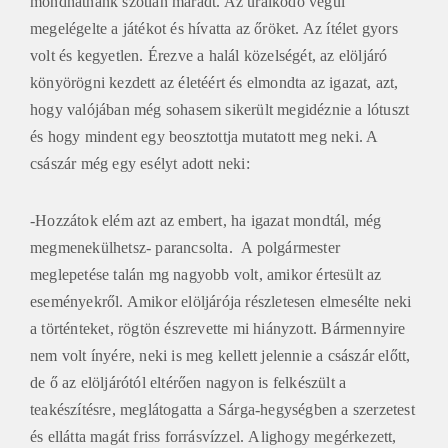
megelégelte a játékot és hívatta az őröket. Az ítélet gyors
volt és kegyetlen. Érezve a halál közelségét, az elöljáró
könyörögni kezdett az életéért és elmondta az igazat, azt,
hogy valójában még sohasem sikerült megidéznie a lótuszt
és hogy mindent egy beosztottja mutatott meg neki. A
császár még egy esélyt adott neki:
-Hozzátok elém azt az embert, ha igazat mondtál, még
megmenekülhetsz- parancsolta. A polgármester
meglepetése talán mg nagyobb volt, amikor értesült az
eseményekről. Amikor elöljárója részletesen elmesélte neki
a történteket, rögtön észrevette mi hiányzott. Bármennyire
nem volt ínyére, neki is meg kellett jelennie a császár előtt,
de ő az elöljárótól eltérően nagyon is felkészült a
teakészítésre, meglátogatta a Sárga-hegységben a szerzetest
és ellátta magát friss forrásvízzel. Alighogy megérkezett,