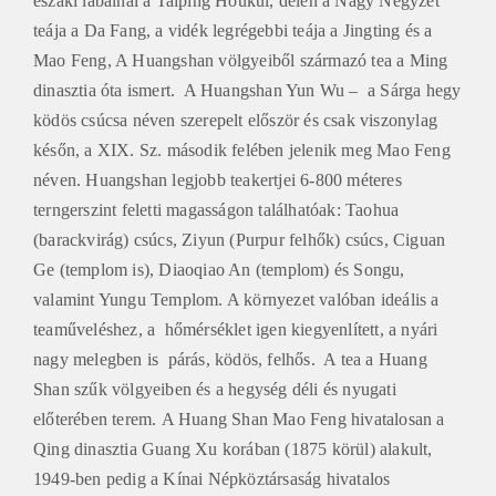
teája a Da Fang, a vidék legrégebbi teája a Jingting és a
Mao Feng, A Huangshan völgyeiből származó tea a Ming
dinasztia óta ismert. A Huangshan Yun Wu – a Sárga hegy
ködös csúcsa néven szerepelt először és csak viszonylag
későn, a XIX. Sz. második felében jelenik meg Mao Feng
néven. Huangshan legjobb teakertjei 6-800 méteres
terngerszint feletti magasságon találhatóak: Taohua
(barackvirág) csúcs, Ziyun (Purpur felhők) csúcs, Ciguan
Ge (templom is), Diaoqiao An (templom) és Songu,
valamint Yungu Templom. A környezet valóban ideális a
teaműveléshez, a hőmérséklet igen kiegyenlített, a nyári
nagy melegben is párás, ködös, felhős. A tea a Huang
Shan szűk völgyeiben és a hegység déli és nyugati
előterében terem. A Huang Shan Mao Feng hivatalosan a
Qing dinasztia Guang Xu korában (1875 körül) alakult,
1949-ben pedig a Kínai Népköztársaság hivatalos