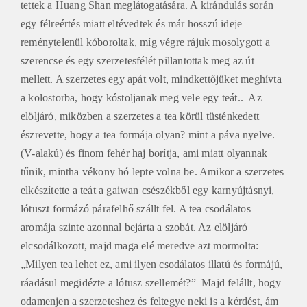
tettek a Huang Shan meglátogatására. A kirándulás során
egy félreértés miatt eltévedtek és már hosszú ideje
reménytelenül kóboroltak, míg végre rájuk mosolygott a
szerencse és egy szerzetesfélét pillantottak meg az út
mellett. A szerzetes egy apát volt, mindkettőjüket meghívta
a kolostorba, hogy kóstoljanak meg vele egy teát.. Az
elöljáró, miközben a szerzetes a tea körül tüsténkedett
észrevette, hogy a tea formája olyan? mint a páva nyelve.
(V-alakú) és finom fehér haj borítja, ami miatt olyannak
tűnik, mintha vékony hó lepte volna be. Amikor a szerzetes
elkészítette a teát a gaiwan csészékből egy karnyújtásnyi,
lótuszt formázó párafelhő szállt fel. A tea csodálatos
aromája szinte azonnal bejárta a szobát. Az elöljáró
elcsodálkozott, majd maga elé meredve azt mormolta:
„Milyen tea lehet ez, ami ilyen csodálatos illatú és formájú,
ráadásul megidézte a lótusz szellemét?” Majd felállt, hogy
odamenjen a szerzeteshez és feltegye neki is a kérdést, ám