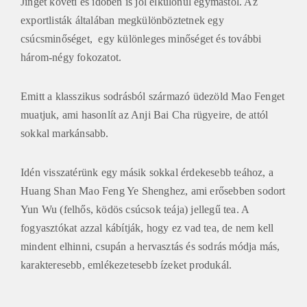
exportlisták általában megkülönböztetnek egy
csúcsminőséget, egy különleges minőséget és további
három-négy fokozatot.
Emitt a klasszikus sodrásból származó üdezöld Mao Fenget
muatjuk, ami hasonlít az Anji Bai Cha rügyeire, de attól
sokkal markánsabb.
Idén visszatérünk egy másik sokkal érdekesebb teához, a
Huang Shan Mao Feng Ye Shenghez, ami erősebben sodort
Yun Wu (felhős, ködös csúcsok teája) jellegű tea. A
fogyasztókat azzal kábítják, hogy ez vad tea, de nem kell
mindent elhinni, csupán a hervasztás és sodrás módja más,
karakteresebb, emlékezetesebb ízeket produkál.