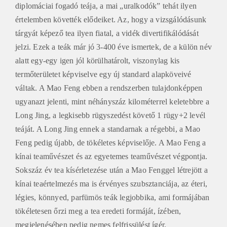
diplomáciai fogadó teája, a mai „uralkodók” tehát ilyen
értelemben követték elődeiket. Az, hogy a vizsgálódásunk
tárgyát képező tea ilyen fiatal, a vidék divertifikálódását
jelzi. Ezek a teák már jó 3-400 éve ismertek, de a külön név
alatt egy-egy igen jól körülhatárolt, viszonylag kis
termőterületet képviselve egy új standard alapköveivé
váltak. A Mao Feng ebben a rendszerben tulajdonképpen
ugyanazt jelenti, mint néhányszáz kilométerrel keletebbre a
Long Jing, a legkisebb rügyszedést követő 1 rügy+2 levél
teáját. A Long Jing ennek a standarnak a régebbi, a Mao
Feng pedig újabb, de tökéletes képviselője. A Mao Feng a
kínai teaművészet és az egyetemes teaművészet végpontja.
Sokszáz év tea kísérletezése után a Mao Fenggel létrejött a
kínai teaértelmezés ma is érvényes szubsztanciája, az éteri,
légies, könnyed, parfümös teák legjobbika, ami formájában
tökéletesen őrzi meg a tea eredeti formáját, ízében,
megjelenésében pedig nemes felfrissülést ígér.