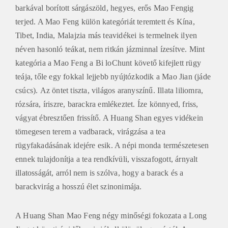
barkával borított sárgászöld, hegyes, erős Mao Fengig
terjed. A Mao Feng külön kategóriát teremtett és Kína,
Tibet, India, Malajzia más teavidékei is termelnek ilyen
néven hasonló teákat, nem ritkán jázminnal ízesítve. Mint
kategória a Mao Feng a Bi loChunt követő kifejlett rügy
teája, tőle egy fokkal lejjebb nyújtózkodik a Mao Jian (jáde
csúcs). Az öntet tiszta, világos aranyszínű. Illata liliomra,
rózsára, íriszre, barackra emlékeztet. Íze könnyed, friss,
vágyat ébresztően frissítő. A Huang Shan egyes vidékein
tömegesen terem a vadbarack, virágzása a tea
rügyfakadásának idejére esik. A népi monda természetesen
ennek tulajdonítja a tea rendkívüli, visszafogott, árnyalt
illatosságát, arról nem is szólva, hogy a barack és a
barackvirág a hosszú élet szinonimája.
A Huang Shan Mao Feng négy minőségi fokozata a Long
Jinget követi és időben is jól elkülönül egymástól. Az