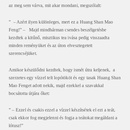
az meg sem várva, mit akar mondani, megszólalt:
” – Azért ilyen különleges, mert ez a Huang Shan Mao
Feng!” – Majd mindhárman csendes beszélgetésbe
kezdtek a kitűnő, misztikus tea ivása pedig visszaadta
minden reményüket és az úton elvesztegetett
szerencséjüket.
Amikor készülődni kezdtek, hogy ismét útra keljenek, a
szerzetes egy vízzel telt lopótököt és egy tasak Huang Shan
Mao Fenget adott nekik, majd ezekkel a szavakkal
bocsátotta útjára őket:
” – Ezzel és csakis ezzel a vízzel készítsétek el ezt a teát,
csak ekkor fog megjelenni és fogja a teátokat megáldani a
lótusz!”