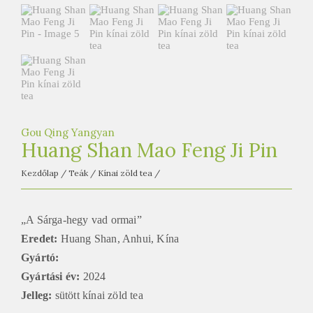
e
t
e
a
h
á
z
Gou Qing Yangyan
Huang Shan Mao Feng Ji Pin
Kezdőlap
/
Teák
/
Kínai zöld tea
/
„A Sárga-hegy vad ormai”
Eredet:
Huang Shan, Anhui, Kína
Gyártó:
Gyártási év:
2024
Jelleg:
sütött kínai zöld tea