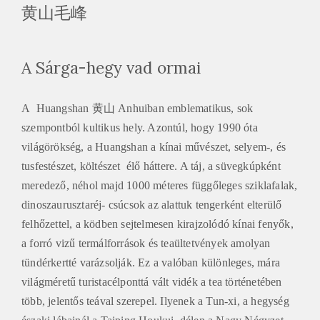
黄山毛峰
A Sárga-hegy vad ormai
A Huangshan 黄山 Anhuiban emblematikus, sok
szempontból kultikus hely. Azontúl, hogy 1990 óta
világörökség, a Huangshan a kínai művészet, selyem-, és
tusfestészet, költészet élő háttere. A táj, a süvegkúpként
meredező, néhol majd 1000 méteres függőleges sziklafalak,
dinoszaurusztaréj- csúcsok az alattuk tengerként elterülő
felhőzettel, a ködben sejtelmesen kirajzolódó kínai fenyők,
a forró vizű termálforrások és teaültetvények amolyan
tündérkertté varázsolják. Ez a valóban különleges, mára
világméretű turistacélponttá vált vidék a tea történetében
több, jelentős teával szerepel. Ilyenek a Tun-xi, a hegység
északi lábainál a Taiping Houkui, délen a Nagy Négyzet