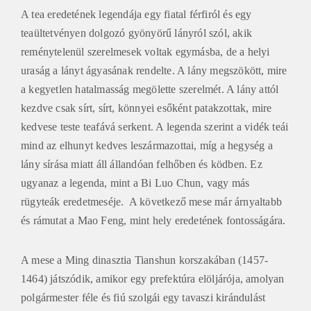
A tea eredetének legendája egy fiatal férfiról és egy
teaültetvényen dolgozó gyönyörű lányról szól, akik
reménytelenül szerelmesek voltak egymásba, de a helyi
uraság a lányt ágyasának rendelte. A lány megszökött, mire
a kegyetlen hatalmasság megölette szerelmét. A lány attól
kezdve csak sírt, sírt, könnyei esőként patakzottak, mire
kedvese teste teafává serkent. A legenda szerint a vidék teái
mind az elhunyt kedves leszármazottai, míg a hegység a
lány sírása miatt áll állandóan felhőben és ködben. Ez
ugyanaz a legenda, mint a Bi Luo Chun, vagy más
rügyteák eredetmeséje. A következő mese már árnyaltabb
és rámutat a Mao Feng, mint hely eredetének fontosságára.
A mese a Ming dinasztia Tianshun korszakában (1457-
1464) játszódik, amikor egy prefektúra elöljárója, amolyan
polgármester féle és fiú szolgái egy tavaszi kirándulást