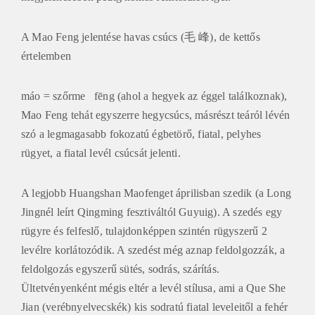
A Mao Feng jelentése havas csúcs (毛 峰), de kettős
értelemben
máo = szőrme fēng (ahol a hegyek az éggel találkoznak),
Mao Feng tehát egyszerre hegycsúcs, másrészt teáról lévén
szó a legmagasabb fokozatú égbetörő, fiatal, pelyhes
rügyet, a fiatal levél csúcsát jelenti.
A legjobb Huangshan Maofenget áprilisban szedik (a Long
Jingnél leírt Qingming fesztiváltól Guyuig). A szedés egy
rügyre és felfeslő, tulajdonképpen szintén rügyszerű 2
levélre korlátozódik. A szedést még aznap feldolgozzák, a
feldolgozás egyszerű sütés, sodrás, szárítás.
Ültetvényenként mégis eltér a levél stílusa, ami a Que She
Jian (verébnyelvecskék) kis sodratú fiatal leveleitől a fehér