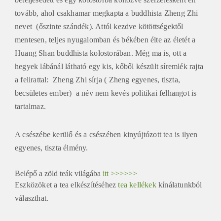
tovább, ahol csakhamar megkapta a buddhista Zheng Zhi
nevet (őszinte szándék). Attól kezdve kötöttségektől
mentesen, teljes nyugalomban és békében élte az életét a
Huang Shan buddhista kolostorában. Még ma is, ott a
hegyek lábánál látható egy kis, kőből készült síremlék rajta
a felirattal: Zheng Zhi sírja ( Zheng egyenes, tiszta,
becsületes ember) a név nem kevés politikai felhangot is
tartalmaz.
A csészébe kerülő és a csészében kinyújtózott tea is ilyen
egyenes, tiszta élmény.
Belépő a zöld teák világába
itt >>>>>>
Eszközöket a tea elkészítéséhez
tea kellékek
kínálatunkból
választhat.