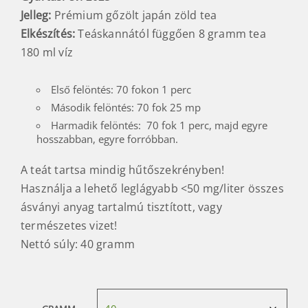
Jelleg:
Prémium gőzölt japán zöld tea
Elkészítés:
Teáskannától függően 8 gramm tea
180 ml víz
Első felöntés: 70 fokon 1 perc
Második felöntés: 70 fok 25 mp
Harmadik felöntés: 70 fok 1 perc, majd egyre
hosszabban, egyre forróbban.
A teát tartsa mindig hűtőszekrényben!
Használja a lehető leglágyabb <50 mg/liter összes
ásványi anyag tartalmú tisztított, vagy
természetes vizet!
Nettó súly: 40 gramm