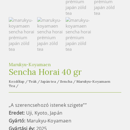
e
t
e
a
h
á
z
Marukyu-Koyamaen
Sencha Horai 40 gr
Kezdőlap
/
Teák
/
Japán tea
/
Sencha
/
Marukyu-Koyamaen
Tea
/
„A szerencsehozó istenek szigete””
Eredet:
Uji, Kyoto, Japán
Gyártó:
Marukyu-Koyamaen
Gyártási év:
2025