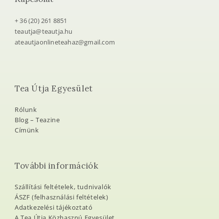
+ 36 (20) 261 8851
teautja@teautja.hu
ateautjaonlineteahaz@gmail.com
Tea Útja Egyesület
Rólunk
Blog – Teazine
Címünk
További információk
Szállítási feltételek, tudnivalók
ÁSZF (felhasználási feltételek)
Adatkezelési tájékoztató
A Tea Útja Közhasznú Egyesület