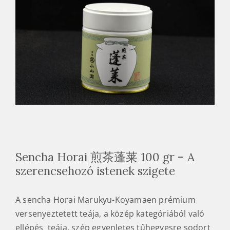
Sencha Horai 煎茶蓬莱 100 gr – A
szerencsehozó istenek szigete
A sencha Horai Marukyu-Koyamaen prémium
versenyeztetett teája, a közép kategóriából való
ellépés teája, szép egyenletes tűhegyesre sodort