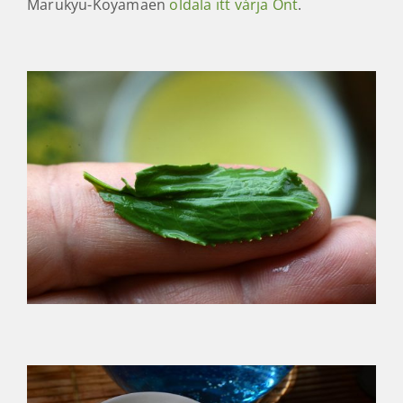
Marukyu-Koyamaen
oldala itt várja Önt
.