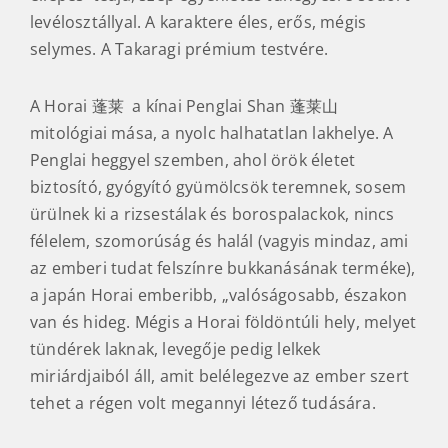
levélosztállyal. A karaktere éles, erős, mégis
selymes. A Takaragi prémium testvére.
A Horai 蓬莱 a kínai Penglai Shan 蓬莱山
mitológiai mása, a nyolc halhatatlan lakhelye. A
Penglai heggyel szemben, ahol örök életet
biztosító, gyógyító gyümölcsök teremnek, sosem
ürülnek ki a rizsestálak és borospalackok, nincs
félelem, szomorúság és halál (vagyis mindaz, ami
az emberi tudat felszínre bukkanásának terméke),
a japán Horai emberibb, „valóságosabb, északon
van és hideg. Mégis a Horai földöntúli hely, melyet
tündérek laknak, levegője pedig lelkek
miriárdjaiból áll, amit belélegezve az ember szert
tehet a régen volt megannyi létező tudására.