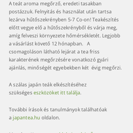
A teát aroma megőrző, eredeti tasakban
postázzuk. Felnyitás és használat után tartsa
lezárva hűtőszekrényben 5-7 Co-on! Teakészítés
előtt vegye elő a hűtőszekrényből és várja meg,
amíg felveszi környezete hőmérsékletét. Legjobb
a vásárlást követő 12 hónapban. A
csomagoláson látható lejárat a tea friss
karakterének megőrzésére vonatkozó gyári
ajánlás, minőségét egyebekben két évig megőrzi.
A szálas japán teák elkészítéséhez
szükséges
eszközöket itt találja
.
További írások és tanulmányok találhatóak
a
japantea.hu
oldalon.