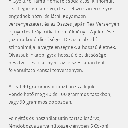
A Gyokuro Tama Homare csodálatos, kifinomult
tea. Légiesen könnyű, de áttetsző színei mélyre
engednek nézni és látni. Koyamaen
versenyeztetett és az Összes Japán Tea Versenyén
díjnyertes teája ritka finom élmény. A jelentése
„az uralkodó dicsősége”. De az uralkodó
szinonimája a végtelenségnek, a hosszú életnek.
Olvassuk inkább így: a hosszú élet dicsősége.
Résztvett és díjat nyert az összes japán teát
felvonultató Kansai teaversenyen.
A teát 40 grammos dobozban szállítjuk.
Rendelhető még 40 és 100 grammos tasakban,
vagy 90 grammos dobozban.
Felnyitás és használat után tartsa lezárva,
fémdobozva zárva hűtőszekrényben 5 Co-on!