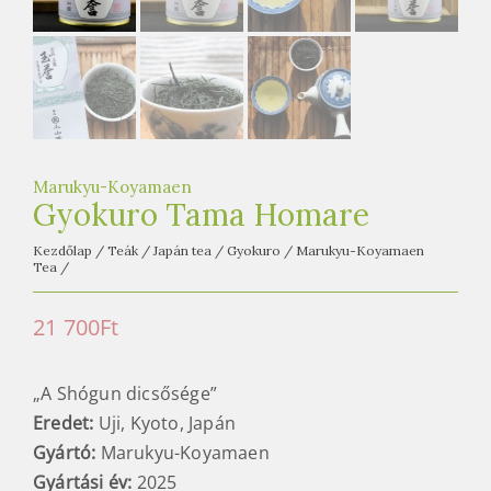
e
t
e
a
h
á
z
Marukyu-Koyamaen
Gyokuro Tama Homare
Kezdőlap
/
Teák
/
Japán tea
/
Gyokuro
/
Marukyu-Koyamaen
Tea
/
21 700
Ft
„A Shógun dicsősége”
Eredet:
Uji, Kyoto, Japán
Gyártó:
Marukyu-Koyamaen
Gyártási év:
2025