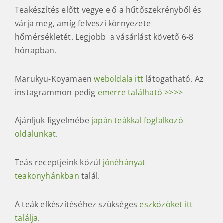
Teakészítés előtt vegye elő a hűtőszekrényből és
várja meg, amíg felveszi környezete
hőmérsékletét. Legjobb a vásárlást követő 6-8
hónapban.
Marukyu-Koyamaen
weboldala itt
látogatható. Az
instagrammon pedig
emerre található >>>>
Ajánljuk figyelmébe
japán teákkal foglalkozó
oldalunkat
.
Teás receptjeink közül
jónéhányat
teakonyhánkban
talál.
A
t
​eák
elkészítéséhez szükséges
eszközöket itt
találja
.