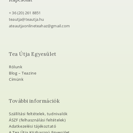
+ 36 (20) 261 8851
teautja@teautja.hu
ateautjaonlineteahaz@gmail.com
Tea Útja Egyesület
Rólunk
Blog – Teazine
Címünk
További információk
Szállítási feltételek, tudnivalók
ÁSZF (felhasználási feltételek)
Adatkezelési tájékoztató
A Tea Útja Közhasznú Egyesület