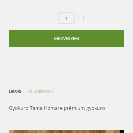
Gyokuro
Tama
Homare
MEGVESZEM
mennyiség
0
LEÍRÁS
VÉLEMÉNYEK
Gyokuro Tama Homare prémium gyokuro