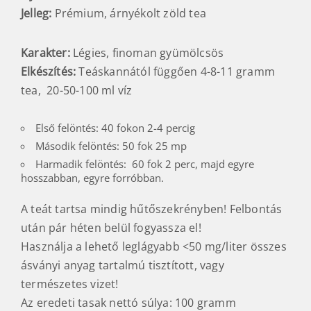
Jelleg:
Prémium, árnyékolt zöld tea
Karakter:
Légies, finoman gyümölcsös
Elkészítés:
Teáskannától függően 4-8-11 gramm
tea, 20-50-100 ml víz
Első felöntés: 40 fokon 2-4 percig
Második felöntés: 50 fok 25 mp
Harmadik felöntés: 60 fok 2 perc, majd egyre
hosszabban, egyre forróbban.
A teát tartsa mindig hűtőszekrényben! Felbontás
után pár héten belül fogyassza el!
Használja a lehető leglágyabb <50 mg/liter összes
ásványi anyag tartalmú tisztított, vagy
természetes vizet!
Az eredeti tasak nettó súlya: 100 gramm