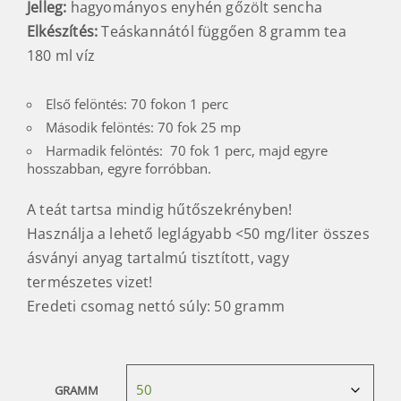
„vad eredeti fajta ”
Eredet:
Asamiya, Shiga, Japán
Gyártó:
Seiseido
Gyártási év:
2026
Jelleg:
hagyományos enyhén gőzölt sencha
Elkészítés:
Teáskannától függően 8 gramm tea
180 ml víz
Első felöntés: 70 fokon 1 perc
Második felöntés: 70 fok 25 mp
Harmadik felöntés: 70 fok 1 perc, majd egyre
hosszabban, egyre forróbban.
A teát tartsa mindig hűtőszekrényben!
Használja a lehető leglágyabb <50 mg/liter összes
ásványi anyag tartalmú tisztított, vagy
természetes vizet!