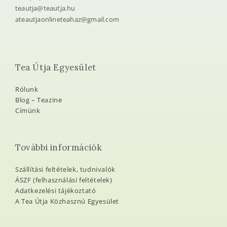
Kapcsolat
+ 36 (20) 261 8851
teautja@teautja.hu
ateautjaonlineteahaz@gmail.com
Tea Útja Egyesület
Rólunk
Blog – Teazine
Címünk
További információk