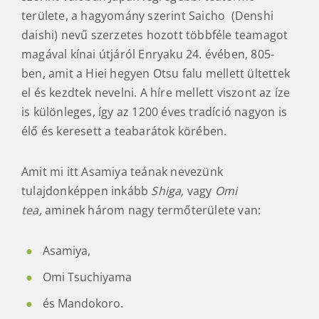
színben, változatosan. A Shigában fekvő
Asamiyában viszont olyan ötvözetet és színt kap a
tea, ami elgondolkodtat, kísérletezésre csábít és
legfőképpen örömmel tölt el. A vidék minden jel
szerint valóban Japán legrégebbi teatermő
területe, a hagyomány szerint Saicho (Denshi
daishi) nevű szerzetes hozott többféle teamagot
magával kínai útjáról Enryaku 24. évében, 805-
ben, amit a Hiei hegyen Otsu falu mellett ültettek
el és kezdtek nevelni. A híre mellett viszont az íze
is különleges, így az 1200 éves tradíció nagyon is
élő és keresett a teabarátok körében.
Amit mi itt Asamiya teának nevezünk
tulajdonképpen inkább
Shiga,
vagy
Omi
tea,
aminek három nagy termőterülete van: