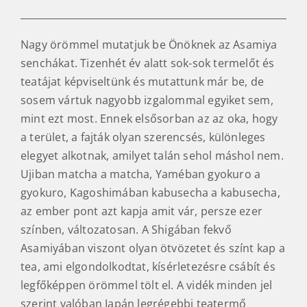
kertjében a Mandokoro Kawanishi körzetben.
★★★★★
Koku Íz ○○○ ● ○○○ sütés
Umami ○○○○ ● ○○ fanyarság
Nagy örömmel mutatjuk be Önöknek az Asamiya
senchákat. Tizenhét év alatt sok-sok termelőt és
teatájat képviseltünk és mutattunk már be, de
sosem vártuk nagyobb izgalommal egyiket sem,
mint ezt most. Ennek elsősorban az az oka, hogy
a terület, a fajták olyan szerencsés, különleges
elegyet alkotnak, amilyet talán sehol máshol nem.
Ujiban matcha a matcha, Yaméban gyokuro a
gyokuro, Kagoshimában kabusecha a kabusecha,
az ember pont azt kapja amit vár, persze ezer