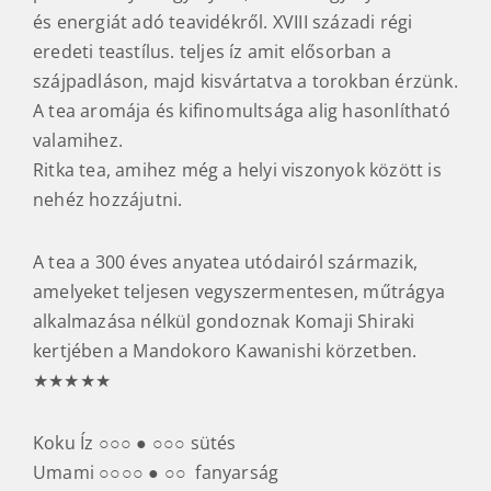
gonddal gondozza az elődöktől örökölt teafákat.
Első pillantásra a tea alacsony minőségű, nyers,
fénytelen, nagy levelű fajtának látszik, de
pontosan ilyen egy nyers, vad tea egy nyers erőt
és energiát adó teavidékről. XVIII századi régi
eredeti teastílus. teljes íz amit elősorban a
szájpadláson, majd kisvártatva a torokban érzünk.
A tea aromája és kifinomultsága alig hasonlítható
valamihez.
Ritka tea, amihez még a helyi viszonyok között is
nehéz hozzájutni.
A tea a 300 éves anyatea utódairól származik,
amelyeket teljesen vegyszermentesen, műtrágya
alkalmazása nélkül gondoznak Komaji Shiraki