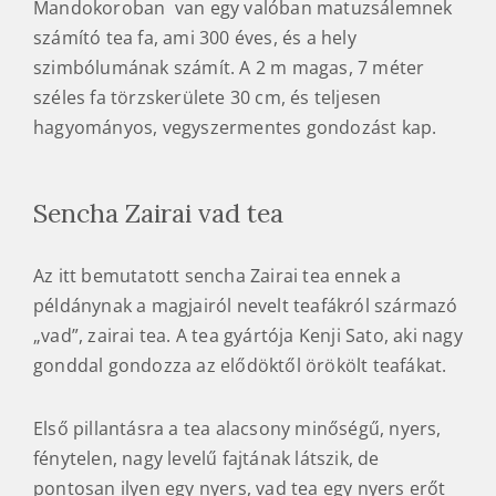
sajátosak, amihez hosszú idő alatt
alkalmazkodtak az itteni fajták. A hűvös éjszakákat
ködös reggel követi.
Mandokoroban van egy valóban matuzsálemnek
számító tea fa, ami 300 éves, és a hely
szimbólumának számít. A 2 m magas, 7 méter
széles fa törzskerülete 30 cm, és teljesen
hagyományos, vegyszermentes gondozást kap.
Sencha Zairai vad tea
Az itt bemutatott sencha Zairai tea ennek a
példánynak a magjairól nevelt teafákról származó
„vad”, zairai tea. A tea gyártója Kenji Sato, aki nagy