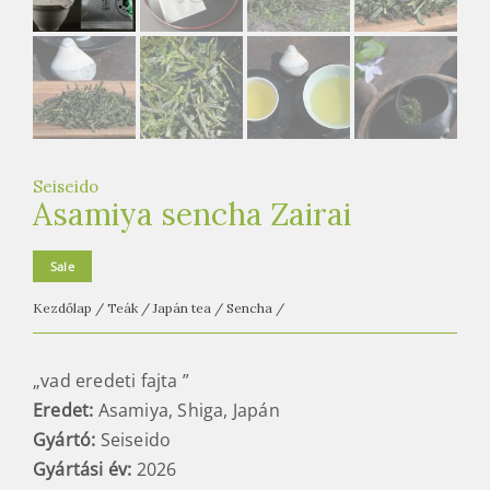
e
t
e
a
h
á
z
Seiseido
Asamiya sencha Zairai
Sale
Kezdőlap
/
Teák
/
Japán tea
/
Sencha
/