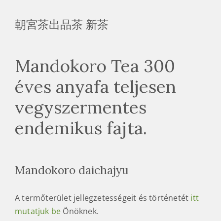
朝宮茶出品茶 新茶
Mandokoro Tea 300
éves anyafa teljesen
vegyszermentes
endemikus fajta.