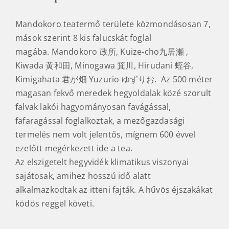
A legrégebbi japán tea emlékműve Otsu faluban
van.
Hét törpe falucska
Mandokoro teatermő területe közmondásosan 7,
mások szerint 8 kis falucskát foglal
magába. Mandokoro 政所, Kuize-cho九居瀬 ,
Kiwada 黄和田, Minogawa 箕川, Hirudani 蛭谷,
Kimigahata 君が畑 Yuzurio ゆずりお. Az 500 méter
magasan fekvő meredek hegyoldalak közé szorult
falvak lakói hagyományosan favágással,
fafaragással foglalkoztak, a mezőgazdasági
termelés nem volt jelentős, mígnem 600 évvel
ezelőtt megérkezett ide a tea.
Az elszigetelt hegyvidék klimatikus viszonyai