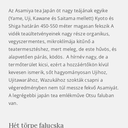
Mandokoro daichajyu
A termőterület jellegzetességeit és történetét
itt
mutatjuk be
Önöknek.
Az Asamiya tea Japán öt nagy teájának egyike
(Yame, Uji, Kawane és Saitama mellett) Kyoto és
Shiga határán 450-550 méter magasan fekszik A
vidék teaültetvényeinek nagy része organikus,
vegyszermentes, mikroklímája kitűnő a
teatermesztéshez, mert meleg, de este hűvös, és
alapvetően párás, ködös. A hírnév nagy, de a
termőterület kicsi, ezért a hozzáértőkön kívül
kevesen ismerik, sőt hagyományosan Ujihoz,
Ujitawarához, Wazukához szokták csapni a
végeredményben nem túl messze fekvő Asamiyát.