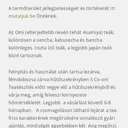
Asamiya,
Omi Tsuchiyama
és Mandokoro.
A termőterület jellegzetességeit és történetét
itt
mutatjuk be
Önöknek.
Az Omi (elterjedtebb nevén tehát Asamiya) teák,
különösen a sencha, kabusecha és bancha
különleges. tiszta ízű teák, a legjobb japán teák
közé tartoznak.
Felnyitás és használat után tartsa lezárva,
fémdobozva zárva hűtőszekrényben 5 Co-on!
Teakészítés előtt vegye elő a hűtőszekrényből és