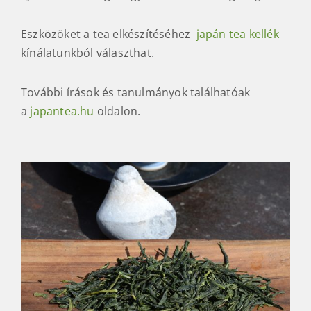
várja meg, amíg felveszi környezete
hőmérsékletét. Legjobb a vásárlást követő 6-8
hónapban. A csomagoláson látható lejárat a tea
friss karakterének megőrzésére vonatkozó gyári
ajánlás, minőségét egyebekben két évig megőrzi.
Eszközöket a tea elkészítéséhez
japán tea kellék
kínálatunkból választhat.
További írások és tanulmányok találhatóak
a
japantea.hu
oldalon.