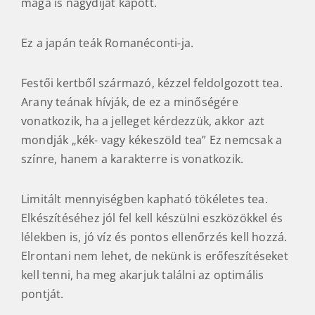
maga is nagydíjat kapott.
Ez a japán teák Romanéconti-ja.
Festői kertből származó, kézzel feldolgozott tea.
Arany teának hívják, de ez a minőségére
vonatkozik, ha a jelleget kérdezzük, akkor azt
mondják „kék- vagy kékeszöld tea” Ez nemcsak a
színre, hanem a karakterre is vonatkozik.
Limitált mennyiségben kapható tökéletes tea.
Elkészítéséhez jól fel kell készülni eszközökkel és
lélekben is, jó víz és pontos ellenőrzés kell hozzá.
Elrontani nem lehet, de nekünk is erőfeszítéseket
kell tenni, ha meg akarjuk találni az optimális
pontját.