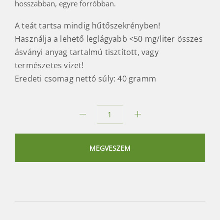
hosszabban, egyre forróbban.
A teát tartsa mindig hűtőszekrényben!
Használja a lehető leglágyabb <50 mg/liter összes
ásványi anyag tartalmú tisztított, vagy
természetes vizet!
Eredeti csomag nettó súly: 40 gramm
Csúcsminőségű
Asamiya
sencha
MEGVESZEM
mennyiség