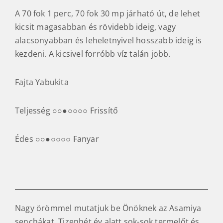
A 70 fok 1 perc, 70 fok 30 mp járható út, de lehet
kicsit magasabban és rövidebb ideig, vagy
alacsonyabban és leheletnyivel hosszabb ideig is
kezdeni. A kicsivel forróbb víz talán jobb.
Fajta Yabukita
Teljesség ○○●○○○○ Frissítő
Édes ○○●○○○○ Fanyar
Nagy örömmel mutatjuk be Önöknek az Asamiya
senchákat. Tizenhét év alatt sok-sok termelőt és