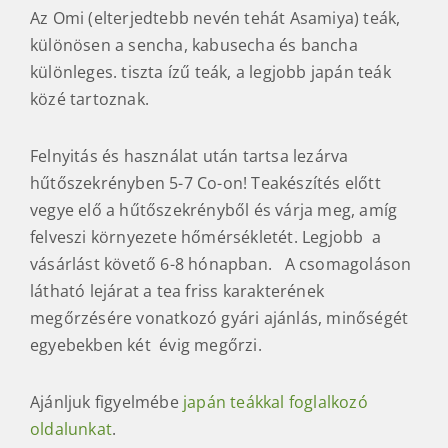
Az Omi (elterjedtebb nevén tehát Asamiya) teák,
különösen a sencha, kabusecha és bancha
különleges. tiszta ízű teák, a legjobb japán teák
közé tartoznak.
Felnyitás és használat után tartsa lezárva
hűtőszekrényben 5-7 Co-on! Teakészítés előtt
vegye elő a hűtőszekrényből és várja meg, amíg
felveszi környezete hőmérsékletét. Legjobb a
vásárlást követő 6-8 hónapban. A csomagoláson
látható lejárat a tea friss karakterének
megőrzésére vonatkozó gyári ajánlás, minőségét
egyebekben két évig megőrzi.
Ajánljuk figyelmébe
japán teákkal foglalkozó
oldalunkat
.