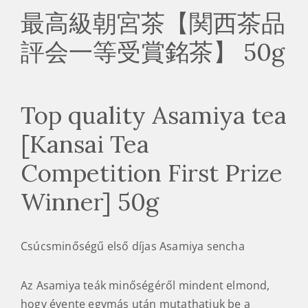
最高級朝宮茶【関西茶品
評会一等受賞銘茶】 50g
Top quality Asamiya tea
[Kansai Tea
Competition First Prize
Winner] 50g
Csúcsminőségű első díjas Asamiya sencha
Az Asamiya teák minőségéről mindent elmond,
hogy évente egymás után mutathatjuk be a