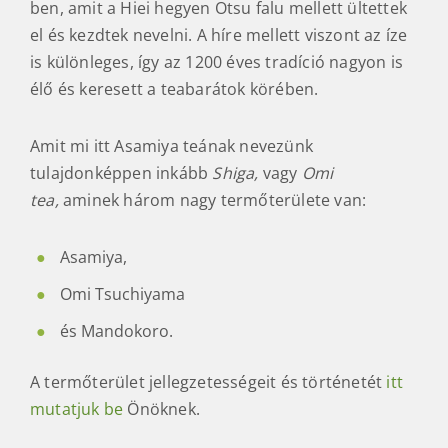
ben, amit a Hiei hegyen Otsu falu mellett ültettek
el és kezdtek nevelni. A híre mellett viszont az íze
is különleges, így az 1200 éves tradíció nagyon is
élő és keresett a teabarátok körében.
Amit mi itt Asamiya teának nevezünk
tulajdonképpen inkább
Shiga,
vagy
Omi
tea,
aminek három nagy termőterülete van:
Asamiya,
Omi Tsuchiyama
és Mandokoro.
A termőterület jellegzetességeit és történetét
itt
mutatjuk be
Önöknek.