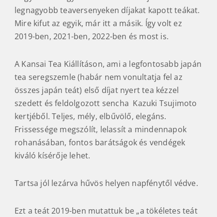
legnagyobb teaversenyeken díjakat kapott teákat.
Mire kifut az egyik, már itt a másik. Így volt ez
2019-ben, 2021-ben, 2022-ben és most is.
A Kansai Tea Kiállításon, ami a legfontosabb japán
tea seregszemle (habár nem vonultatja fel az
összes japán teát) első díjat nyert tea kézzel
szedett és feldolgozott sencha Kazuki Tsujimoto
kertjéből. Teljes, mély, elbűvölő, elegáns.
Frissessége megszólít, lelassít a mindennapok
rohanásában, fontos barátságok és vendégek
kiváló kísérője lehet.
Tartsa jól lezárva hűvös helyen napfénytől védve.
Ezt a teát 2019-ben mutattuk be „a tökéletes teát