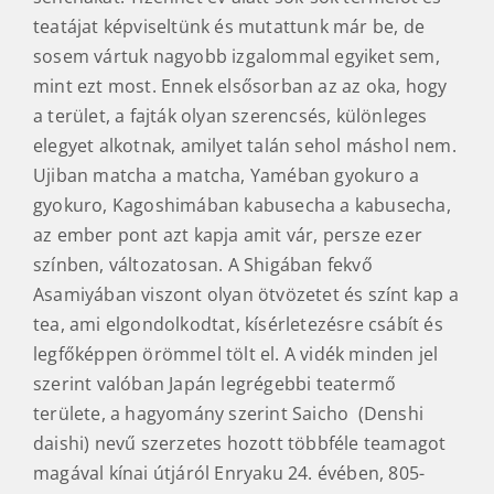
teatájat képviseltünk és mutattunk már be, de
sosem vártuk nagyobb izgalommal egyiket sem,
mint ezt most. Ennek elsősorban az az oka, hogy
a terület, a fajták olyan szerencsés, különleges
elegyet alkotnak, amilyet talán sehol máshol nem.
Ujiban matcha a matcha, Yaméban gyokuro a
gyokuro, Kagoshimában kabusecha a kabusecha,
az ember pont azt kapja amit vár, persze ezer
színben, változatosan. A Shigában fekvő
Asamiyában viszont olyan ötvözetet és színt kap a
tea, ami elgondolkodtat, kísérletezésre csábít és
legfőképpen örömmel tölt el. A vidék minden jel
szerint valóban Japán legrégebbi teatermő
területe, a hagyomány szerint Saicho (Denshi
daishi) nevű szerzetes hozott többféle teamagot
magával kínai útjáról Enryaku 24. évében, 805-