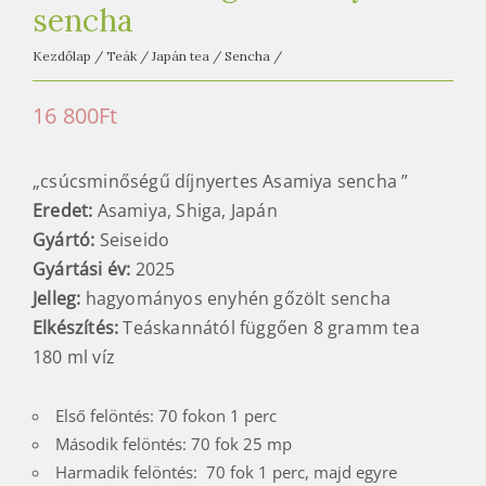
sencha
Kezdőlap
/
Teák
/
Japán tea
/
Sencha
/
16 800
Ft
„csúcsminőségű díjnyertes Asamiya sencha ”
Eredet:
Asamiya, Shiga, Japán
Gyártó:
Seiseido
Gyártási év:
2025
Jelleg:
hagyományos enyhén gőzölt sencha
Elkészítés:
Teáskannától függően 8 gramm tea
180 ml víz
Első felöntés: 70 fokon 1 perc
Második felöntés: 70 fok 25 mp
Harmadik felöntés: 70 fok 1 perc, majd egyre