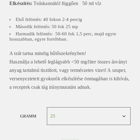
Elkészítés:
Teáskannától függően 50 ml víz
Első felöntés: 40 fokon 2-4 percig
Második felöntés: 50 fok 25 mp
Harmadik felöntés: 50-60 fok 1,5 perc, majd egyre
hosszabban, egyre forróbban.
A teát tartsa mindig hűtőszekrényben!
Használja a lehető leglágyabb <50 mg/liter összes ásványi
anyag tartalmú tisztított, vagy természetes vizet! A szuper,
versenyeztetett gyokurók elkészítése önmagában is kihívás,
a receptek csak tág iránymutatást adnak.
GRAMM