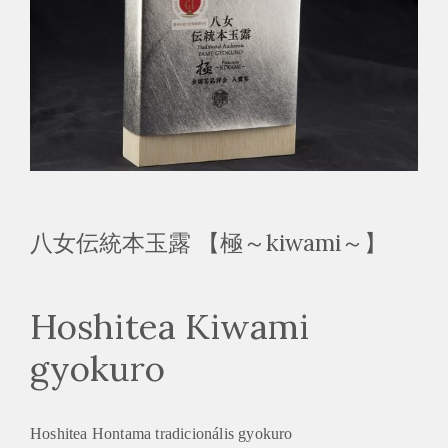
八女伝統本玉露 【極～kiwami～】
Hoshitea Kiwami
gyokuro
Hoshitea Hontama tradicionális gyokuro