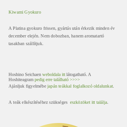
Kiwami Gyokuro
A Platina gyokuro frissen, gyártás után érkezik minden év
december elején. Nem dobozban, hanem aromatartó
tasakban szállítjuk.
Hoshino Seichaen
weboldala itt
látogatható. A
Hoshiteagram
pedig erre található >>>>
Ajánljuk figyelmébe
japán teákkal foglalkozó oldalunkat
.
A
t
​eák
elkészítéséhez szükséges
eszközöket itt találja
.