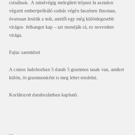
csinálnak. A mindvégig melegített trópusi fa asztalon
végzett embertpróbáló sodrás végén faszénen finoman,
óvatosan lesütik a teát, amitől egy még különlegesebb
virágos felhangot kap – azt mondják rá, ez november
virága.
Fajta: saemidori
A csinos fadobozban 5 darab 5 grammos tasak van, amiket
külön, öt grammonként is meg lehet rendelni.
Korlátozott darabszámban kapható.