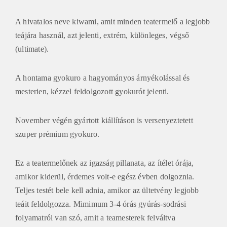
A hivatalos neve kiwami, amit minden teatermelő a legjobb
teájára használ, azt jelenti, extrém, különleges, végső
(ultimate).
A hontama gyokuro a hagyományos árnyékolással és
mesterien, kézzel feldolgozott gyokurót jelenti.
November végén gyártott kiállításon is versenyeztetett
szuper prémium gyokuro.
Ez a teatermelőnek az igazság pillanata, az ítélet órája,
amikor kiderül, érdemes volt-e egész évben dolgoznia.
Teljes testét bele kell adnia, amikor az ültetvény legjobb
teáit feldolgozza. Mimimum 3-4 órás gyúrás-sodrási
folyamatról van szó, amit a teamesterek felváltva