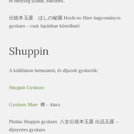
és mélység számít, tökéletes.
伝統本玉露 ほしの秘園 Hoshi no Hien hagyományos
gyokuro – csak Japánban kóstolható
Shuppin
A kiállításon bemutatott, és díjazott gyokurók:
Shuppin Gyokuro
Gyokuro Mare
稀 – kincs
Platina Shuppin gyokuro 八女伝統本玉露 出品玉露 –
díjnyertes gyokuro