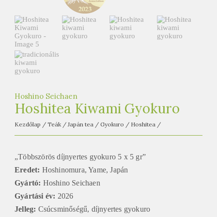
e
t
e
a
h
á
z
Hoshino Seichaen
Hoshitea Kiwami Gyokuro
Kezdőlap
/
Teák
/
Japán tea
/
Gyokuro
/
Hoshitea
/
„Többszörös díjnyertes gyokuro 5 x 5 gr”
Eredet:
Hoshinomura, Yame, Japán
Gyártó:
Hoshino Seichaen
Gyártási év:
2026
Jelleg:
Csúcsminőségű, díjnyertes gyokuro