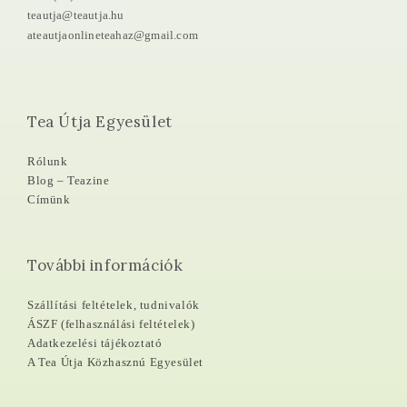
teautja@teautja.hu
ateautjaonlineteahaz@gmail.com
Tea Útja Egyesület
Rólunk
Blog – Teazine
Címünk
További információk
Szállítási feltételek, tudnivalók
ÁSZF (felhasználási feltételek)
Adatkezelési tájékoztató
A Tea Útja Közhasznú Egyesület