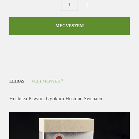
Hoshitea
Kiwami
Gyokuro
MEGVESZEM
mennyiség
0
LEÍRÁS
VÉLEMÉNYEK
Hoshitea Kiwami Gyokuro Hoshino Seichaen