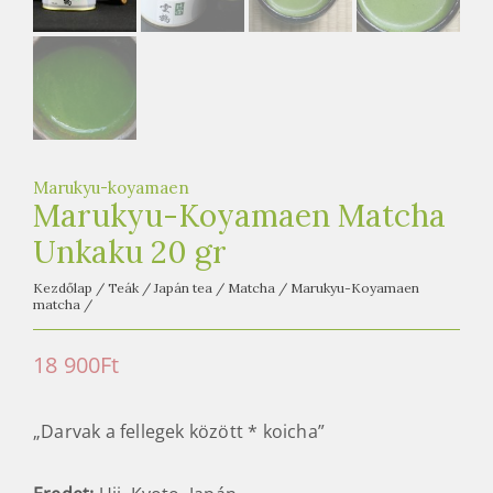
e
t
e
a
h
á
z
Marukyu-koyamaen
Marukyu-Koyamaen Matcha
Unkaku 20 gr
Kezdőlap
/
Teák
/
Japán tea
/
Matcha
/
Marukyu-Koyamaen
matcha
/
18 900
Ft
„Darvak a fellegek között * koicha”