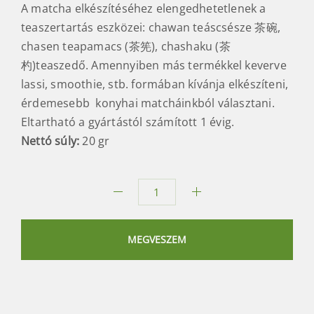
A matcha elkészítéséhez elengedhetetlenek a
teaszertartás eszközei: chawan teáscsésze 茶碗,
chasen teapamacs (茶筅), chashaku (茶
杓)teaszedő. Amennyiben más termékkel keverve
lassi, smoothie, stb. formában kívánja elkészíteni,
érdemesebb konyhai matcháinkból választani.
Eltartható a gyártástól számított 1 évig.
Nettó súly:
20 gr
Marukyu-
Koyamaen
Matcha
MEGVESZEM
Unkaku
20
gr
mennyiség