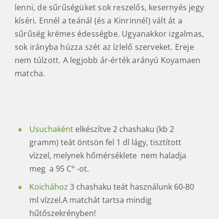
lenni, de sűrűségüket sok reszelős, kesernyés jegy
kíséri. Ennél a teánál (és a Kinrinnél) vált át a
sűrűség krémes édességbe. Ugyanakkor izgalmas,
sok irányba húzza szét az ízlelő szerveket. Ereje
nem túlzott. A legjobb ár-érték arányú Koyamaen
matcha.
Usuchaként
elkészítve 2 chashaku (kb 2
gramm) teát öntsön fel 1 dl lágy, tisztított
vízzel, melynek hőmérséklete nem haladja
meg a 95 C° -ot.
Koichához
3 chashaku teát használunk 60-80
ml vízzel.A matchát tartsa mindig
hűtőszekrényben!