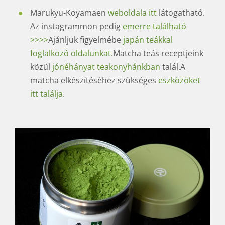
Marukyu-Koyamaen
weboldala itt
látogatható.
Az instagrammon pedig
emerre található
>>>>
Ajánljuk figyelmébe
japán teákkal
foglalkozó oldalunkat
.Matcha teás receptjeink
közül
jónéhányat teakonyhánkban
talál.A
matcha elkészítéséhez szükséges
eszközöket
itt találja
.