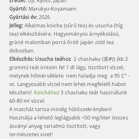
Eredet:
Uji, Kyoto, Japán
Gyártó:
Marukyu-Koyamaen
Gyártási év:
2026
Jelleg:
Alkalmas koicha (sűrű tea) és usucha (híg
tea) elkészítésére. Hagyományos árnyékolású,
gránit malomban porrá őrölt japán zöld tea
dobozban.
Elkészítés:
Usucha teához
2 chashaku (茶杓) (kb 2
gramm) teát öntsön fel 1 dl lágy, tisztított vízzel,
melynek hőmérséklete nem haladja meg a 95 C° -
ot. Langyosabb vízzel nem lehet megfelelő habot
készíteni!
Koichához
3 chashaku teát használunk
60-80 ml vízzel.
A matchát tartsa mindig hűtőszekrényben!
Használja a lehető leglágyabb <50 mg/liter összes
ásványi anyag tartalmú tisztított, vagy
természetes vizet!