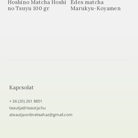
Hoshino Matcha Hoshi
Édes matcha
no Tsuyu 100 gr
Marukyu-Koyamen
Kapcsolat
+ 36 (20) 261 8851
teautja@teautja.hu
ateautjaonlineteahaz@gmail.com