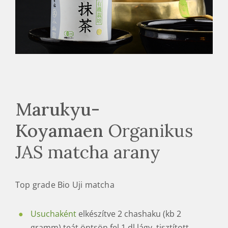
Marukyu-
Koyamaen
Organikus
JAS matcha arany
Top grade Bio Uji matcha
Usuchaként
elkészítve 2 chashaku (kb 2
gramm) teát öntsön fel 1 dl lágy, tisztított