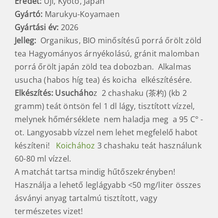
Eredet:
Uji, Kyoto, Japán
Gyártó:
Marukyu-Koyamaen
Gyártási év:
2026
Jelleg:
Organikus, BIO minősítésű porrá őrölt zöld
tea Hagyományos árnyékolású, gránit malomban
porrá őrölt japán zöld tea dobozban. Alkalmas
usucha (habos híg tea) és koicha elkészítésére.
Elkészítés:
Usucháho
z 2 chashaku (茶杓) (kb 2
gramm) teát öntsön fel 1 dl lágy, tisztított vízzel,
melynek hőmérséklete nem haladja meg a 95 C° -
ot. Langyosabb vízzel nem lehet megfelelő habot
készíteni!
Koichához
3 chashaku teát használunk
60-80 ml vízzel.
A matchát tartsa mindig hűtőszekrényben!
Használja a lehető leglágyabb <50 mg/liter összes
ásványi anyag tartalmú tisztított, vagy
természetes vizet!