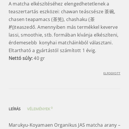
A matcha elkészítéséhez elengedhetetlenek a
teaszertartás eszközei: chawan teáscsésze 茶碗,
chasen teapamacs (茶筅), chashaku (茶
杓)teaszedő. Amennyiben más termékkel keverve
lassi, smoothie, stb. formában kívánja elkészíteni,
érdemesebb konyhai matcháinkból választani.
Eltartható a gyártástól számított 1 évig.
Nettó súly:
40 gr
ELFOGYOTT
0
LEÍRÁS
VÉLEMÉNYEK
Marukyu-Koyamaen Organikus JAS matcha arany –