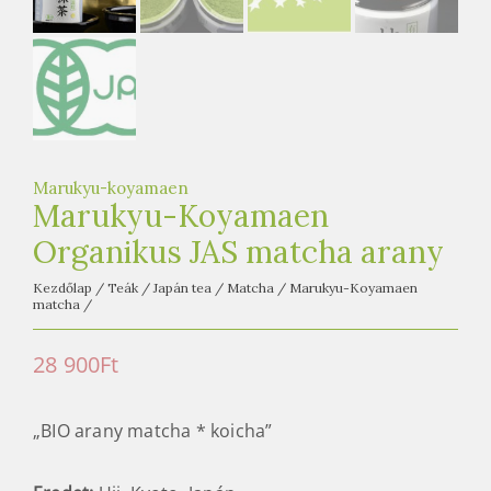
e
t
e
a
h
á
z
Marukyu-koyamaen
Marukyu-Koyamaen
Organikus JAS matcha arany
Kezdőlap
/
Teák
/
Japán tea
/
Matcha
/
Marukyu-Koyamaen
matcha
/
28 900
Ft
„BIO arany matcha * koicha”