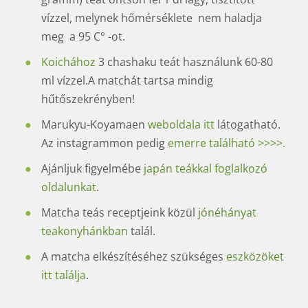
vízzel, melynek hőmérséklete nem haladja
meg a 95 C° -ot.
Koichához
3 chashaku teát használunk 60-80
ml vízzel.A matchát tartsa mindig
hűtőszekrényben!
Marukyu-Koyamaen
weboldala itt
látogatható.
Az instagrammon pedig
emerre található >>>>.
Ajánljuk figyelmébe
japán teákkal foglalkozó
oldalunkat
.
Matcha teás receptjeink közül
jónéhányat
teakonyhánkban
talál.
A matcha elkészítéséhez szükséges
eszközöket
itt találja
.