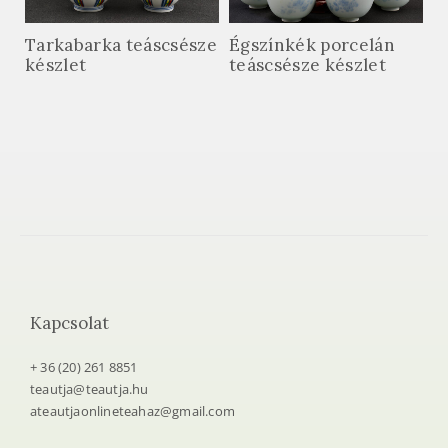
Tarkabarka teáscsésze
Égszínkék porcelán
készlet
teáscsésze készlet
Kapcsolat
+ 36 (20) 261 8851
teautja@teautja.hu
ateautjaonlineteahaz@gmail.com