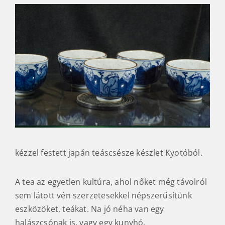
kézzel festett japán teáscsésze készlet Kyotóból.
A tea az egyetlen kultúra, ahol nőket még távolról
sem látott vén szerzetesekkel népszerűsítünk
eszközöket, teákat. Na jó néha van egy
halászcsónak is, vagy egy kunyhó.