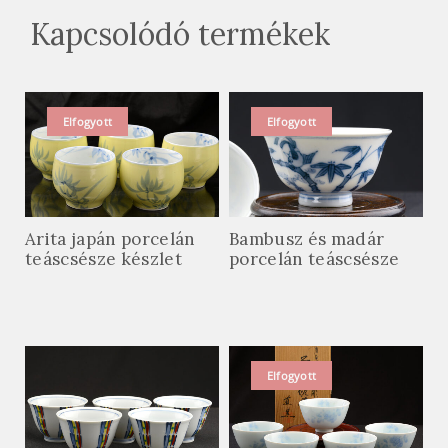
Kapcsolódó termékek
Elfogyott
Elfogyott
Arita japán porcelán
Bambusz és madár
teáscsésze készlet
porcelán teáscsésze
Elfogyott