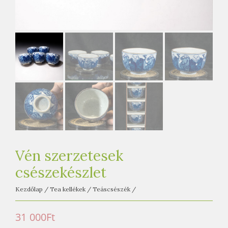
e
t
e
a
h
á
z
Vén szerzetesek
csészekészlet
Kezdőlap
/
Tea kellékek
/
Teáscsészék
/
31 000
Ft