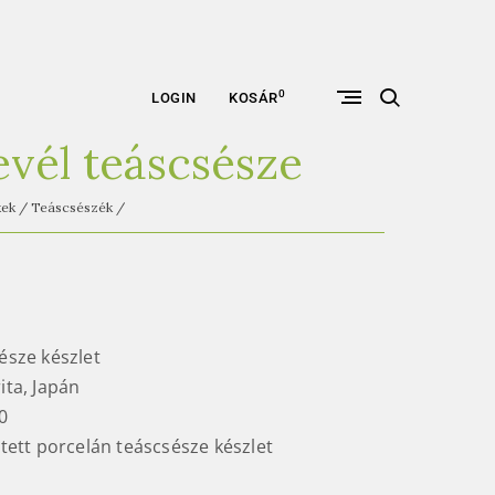
open
0
LOGIN
KOSÁR
search
form
levél teáscsésze
kek
/
Teáscsészék
/
sésze készlet
rita, Japán
0
stett porcelán teáscsésze készlet