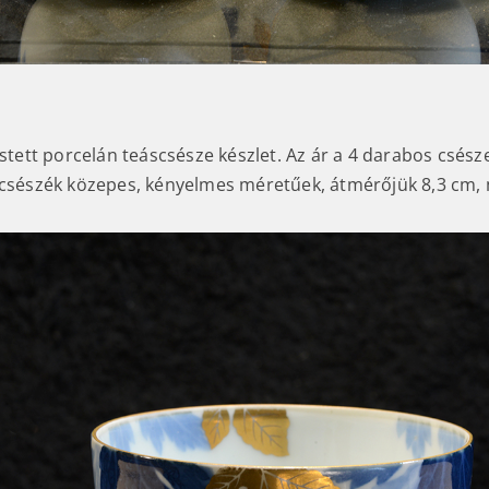
estett porcelán teáscsésze készlet. Az ár a 4 darabos csész
 csészék közepes, kényelmes méretűek, átmérőjük 8,3 cm,