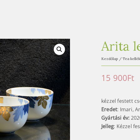
Arita 
Kezdőlap
/
Tea kellé
15 900
Ft
kézzel festett c
Eredet
: Imari, A
Gyártási év:
202
Jelleg
: Kézzel fe