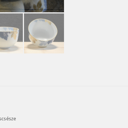
áscsésze