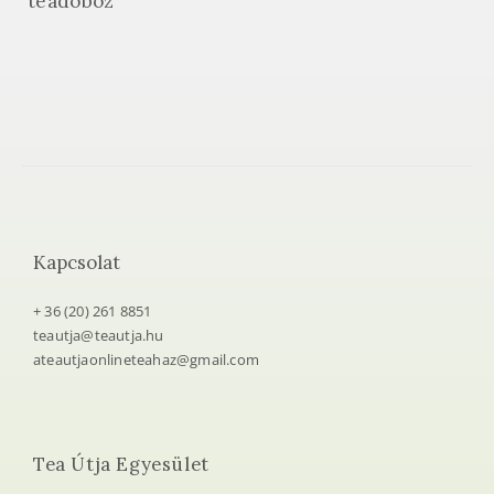
teadoboz
Kapcsolat
+ 36 (20) 261 8851
teautja@teautja.hu
ateautjaonlineteahaz@gmail.com
Tea Útja Egyesület