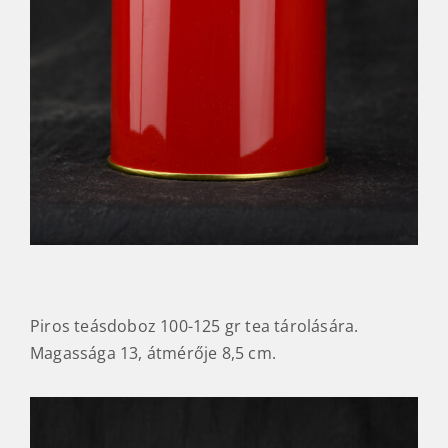
Piros teásdoboz 100-125 gr tea tárolására.
Magassága 13, átmérője 8,5 cm.