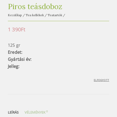
e
Piros teásdoboz
t
e
Kezdőlap
/
Tea kellékek
/
Teatartók
/
a
h
1 390
Ft
á
z
125 gr
Eredet:
Gyártási év:
Jelleg:
ELFOGYOTT
0
LEÍRÁS
VÉLEMÉNYEK