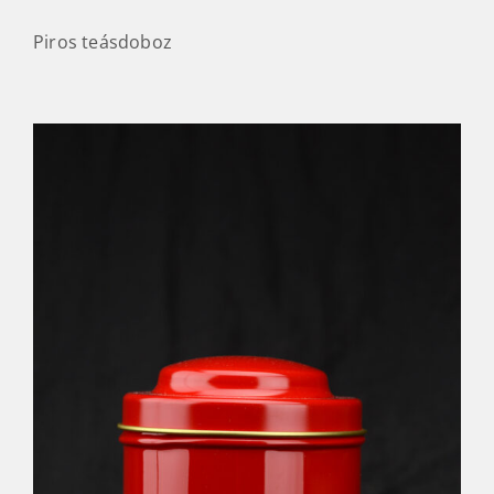
Piros teásdoboz