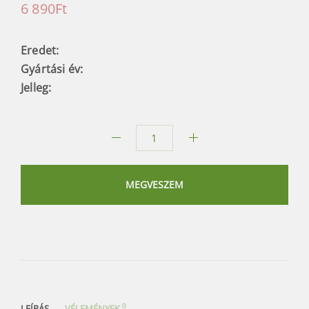
6 890
Ft
Eredet:
Gyártási év:
Jelleg:
Családi
teatartó
mennyiség
MEGVESZEM
0
LEÍRÁS
VÉLEMÉNYEK