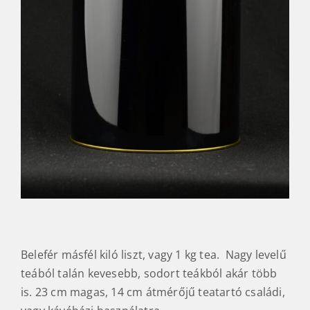
Belefér másfél kiló liszt, vagy 1 kg tea. Nagy levelű
teából talán kevesebb, sodort teákból akár több
is. 23 cm magas, 14 cm átmérőjű teatartó családi,