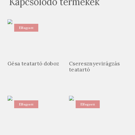
Kapcsolódó termékek
Elfogyott
Gésa teatartó doboz
Cseresznyevirágzás
teatartó
Elfogyott
Elfogyott