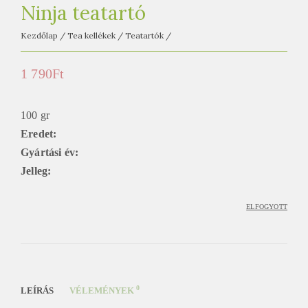
e
Ninja teatartó
t
e
Kezdőlap
/
Tea kellékek
/
Teatartók
/
a
1 790
Ft
h
á
z
100 gr
Eredet:
Gyártási év:
Jelleg:
ELFOGYOTT
0
LEÍRÁS
VÉLEMÉNYEK