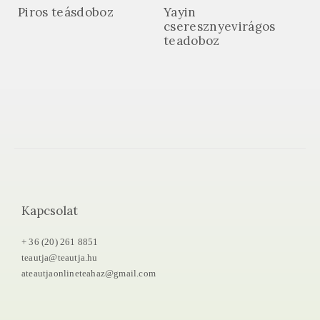
Piros teásdoboz
Yayin
cseresznyevirágos
teadoboz
Kapcsolat
+ 36 (20) 261 8851
teautja@teautja.hu
ateautjaonlineteahaz@gmail.com