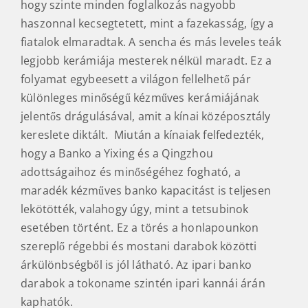
hogy szinte minden foglalkozás nagyobb
haszonnal kecsegtetett, mint a fazekasság, így a
fiatalok elmaradtak. A sencha és más leveles teák
legjobb kerámiája mesterek nélkül maradt. Ez a
folyamat egybeesett a világon fellelhető pár
különleges minőségű kézműves kerámiájának
jelentős drágulásával, amit a kínai középosztály
kereslete diktált. Miután a kínaiak felfedezték,
hogy a Banko a Yixing és a Qingzhou
adottságaihoz és minőségéhez fogható, a
maradék kézműves banko kapacitást is teljesen
lekötötték, valahogy úgy, mint a tetsubinok
esetében történt. Ez a törés a honlapounkon
szereplő régebbi és mostani darabok közötti
árkülönbségből is jól látható. Az ipari banko
darabok a tokoname szintén ipari kannái árán
kaphatók.