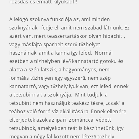
rozsdás és emiatt kilyukadt!!
A lelógó szoknya funkciója az, ami minden
szoknyának: fedje el, amit nem szabad látnunk. Ez
azért van, mert teaszertartáskor olyan hibachit ,
vagy másfajta sparhelt szerű tűzhelyet
használnak, amit a kanna így lefed. Normál
esetben a tűzhelyben lévő kannatartó gotoku és
alatta a szén látszik, a hagyományos, nem
formális tűzhelyen egy egyszerű, nem szép
kannatartó, vagy tűzhely lyuk van, ezt lefedi ennek
a tetsubinnak a szoknyája. Mint tudjuk, a
tetsubint nem használjuk teakészítésre, „csak” a
teához való forró víz előállítására. Ennek ellenére
elterjedtek azok az ipari, zománccal védett
tetsubinok, amelyekben teát is készíthetünk, így
megvan a négy fal között nem létező tűzhely