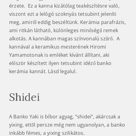
érzete. Ez a kanna kizátólag teakészítésre való,
viszont ezt a lelógó szoknyás tetsubint jeleníti
meg, amiről eddig beszéltünk. Kerámia parafrázis,
ami ritkán látható, különleges minőségű remek
alkotás. A kannában magas színvonalú szűrő. A
kannával a keramikus mesterének Hiromi
Yamamotonak is emléket kívánt állítani, aki
először készített ilyen tetsubint idéző banko
kerámia kannát. Lásd legalul.
Shidei
A Banko Yaki is bíbor agyag, “shidei”, akárcsak a
yixing, ettől persze még nem ugyanolyan, a banko
inkább fémes, a yixing szilikátos.