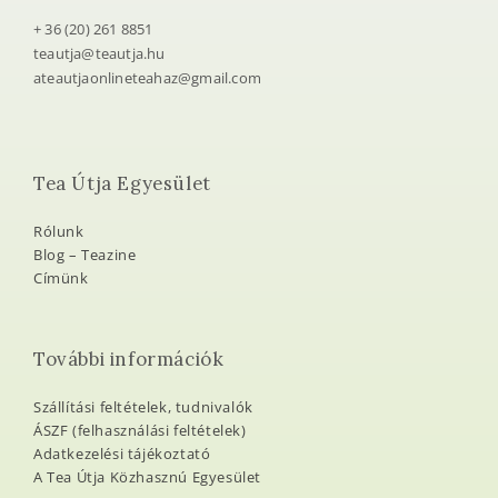
+ 36 (20) 261 8851
teautja@teautja.hu
ateautjaonlineteahaz@gmail.com
Tea Útja Egyesület
Rólunk
Blog – Teazine
Címünk
További információk
Szállítási feltételek, tudnivalók
ÁSZF (felhasználási feltételek)
Adatkezelési tájékoztató
A Tea Útja Közhasznú Egyesület