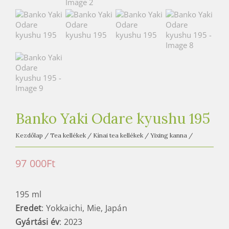
e
t
e
a
h
á
z
Banko Yaki Odare kyushu 195
Kezdőlap
/
Tea kellékek
/
Kínai tea kellékek
/
Yixing kanna
/
97 000
Ft
195 ml
Eredet
: Yokkaichi, Mie, Japán
Gyártási év
: 2023