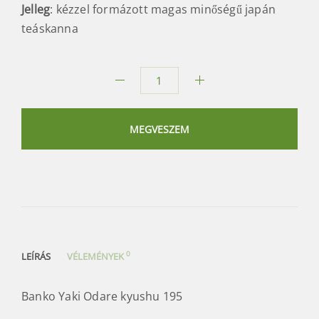
Jelleg
: kézzel formázott magas minőségű japán
teáskanna
Banko
Yaki
Odare
MEGVESZEM
kyushu
195
mennyiség
0
LEÍRÁS
VÉLEMÉNYEK
Banko Yaki Odare kyushu 195