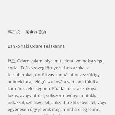
萬古焼 尾垂れ急須
Banko Yaki Odare Teáskanna
尾垂 Odare valami olyasmit jelent: vminek a vége,
coda. Teás szövegkörnyezetben azokat a
tetsubinokat, öntöttvas kannákat nevezzük így,
aminek fura, lelógó szoknyája van, ami túlnő a
kannán szélességben. Ráadásul ez a szoknya
lukas, avagy áttört, sokszor növényi mintákkal,
indákkal, szőlőlevéllel, stilizált textil szövettel, vagy
egyenesen úgy jelenik meg, mintha öreg lenne,