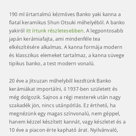
190 ml űrtartalmú kézműves Banko yaki kanna a
fiatal keramikus Shun Otsuki műhelyéből. A banko
yakiról
itt írtunk részletesebben
. A legpontosabb
japán kerámiafajta, ami mindenféle tea
elkészítésére alkalmas. A kanna formája modern
és klasszikus elemeket tartalmaz, a kanna süvege
tipikus banko, a test modern vonalú.
20 éve a Jitsuzan műhelyből kezdtünk Banko
kerámiákat importálni, ő 1937-ben született és
még dolgozik. Sajnos a régi mesterek után nagy
szakadék jön, nincs utánpótlás. Ez érthető, ha
megnézünk egy magas színvonalú, nem géppel,
hanem kézzel készített kannát, vagy készletet és a
10 éve a piacon érte kapható árat. Nyilvánvaló,