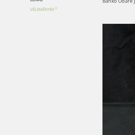
Banko Odare 
0
VÉLEMÉNYEK