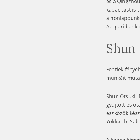
és a Qingzho
kapacitást is 
a honlapounko
Az ipari bank
Shun 
Fentiek fényé
munkáit mutat
Shun Otsuki 1
gyűjtött és o
eszközök kész
Yokkaichi Sak