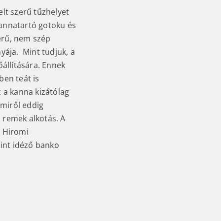
elt szerű tűzhelyet
kannatartó gotoku és
erű, nem szép
yája. Mint tudjuk, a
őállítására. Ennek
ben teát is
z a kanna kizátólag
amiről eddig
 remek alkotás. A
 Hiromi
bint idéző banko