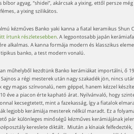
s bíbor agyag, “shidei”, akárcsak a yixing, ettől persze m
émes, a yixing szilikátos.
almú kézműves Banko yaki kanna a fiatal keramikus Shun 
itt írtunk részletesebben
. A legpontosabb japán kerámiafa
sére alkalmas. A kanna formája modern és klasszikus eleme
tipikus banko, a test modern vonalú.
uzan műhelyből kezdtünk Banko kerámiákat importálni, ő 19
 Sajnos a régi mesterek után nagy szakadék jön, nincs után
egy magas színvonalú, nem géppel, hanem kézzel készítet
 10 éve a piacon érte kapható árat. Nyilvánvaló, hogy szin
nnal kecsegtetett, mint a fazekasság, így a fiatalok elmar
eák legjobb kerámiája mesterek nélkül maradt. Ez a folyam
lhető pár különleges minőségű kézműves kerámiájának jele
özéposztály kereslete diktált. Miután a kínaiak felfedezték