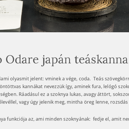
 Odare japán teáskanna
mi olyasmit jelent: vminek a vége, coda. Teás szövegkör
 öntöttvas kannákat nevezzük így, aminek fura, lelógó szok
ségben. Ráadásul ez a szoknya lukas, avagy áttört, sokszo
őlevéllel, vagy úgy jelenik meg, mintha öreg lenne, rozsdás 
nya funkciója az, ami minden szoknyának: fedje el, amit n