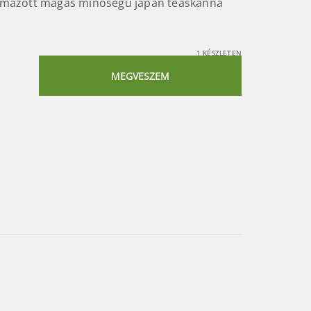
ormázott magas minőségű japán teáskanna
1 KÉSZLETEN
MEGVESZEM