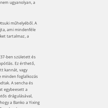
ég nem ugyanolyan, a
Otsuki műhelyéből. A
jta, ami mindenféle
ket tartalmaz, a
37-ben született és
pótlás. Ez érthető,
t kannát, vagy
te minden foglalkozás
adtak. A sencha és
at egybeesett a
ntős drágulásával,
, hogy a Banko a Yixing