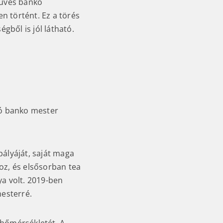
műves banko
en történt. Ez a törés
ből is jól látható.
ló banko mester
ályáját, saját maga
oz, és elsősorban tea
a volt. 2019-ben
mesterré.