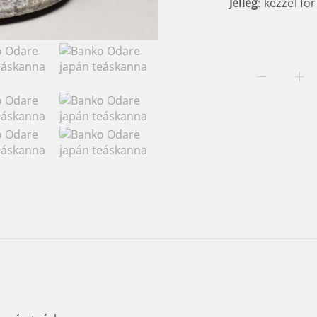
Jelleg
: kézzel f
Banko
Odare
japán
teáskanna
mennyiség