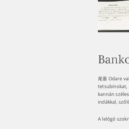
Banko
尾垂 Odare vala
tetsubinokat,
kannán széles
indákkal, szől
A lelógó szok