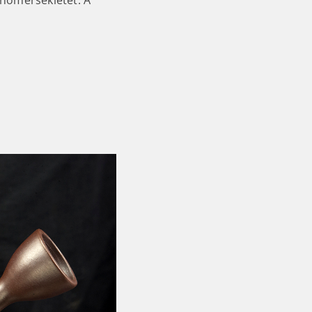
 hőmérsékletét. A