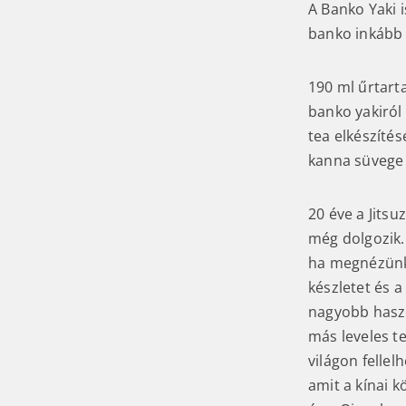
A Banko Yaki i
banko inkább f
190 ml űrtart
banko yakiról
tea elkészíté
kanna süvege 
20 éve a Jits
még dolgozik.
ha megnézünk 
készletet és a
nagyobb haszo
más leveles t
világon felle
amit a kínai k