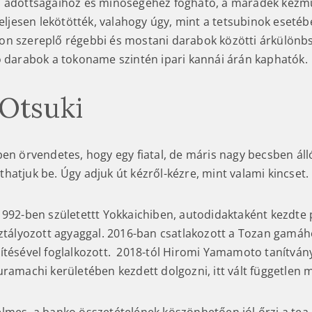
u adottságaihoz és minőségéhez fogható, a maradék kéz
teljesen lekötötték, valahogy úgy, mint a tetsubinok esetéb
n szereplő régebbi és mostani darabok közötti árkülönbség
o darabok a tokoname szintén ipari kannái árán kaphatók.
Otsuki
ben örvendetes, hogy egy fiatal, de máris nagy becsben ál
hatjuk be. Úgy adjuk út kézről-kézre, mint valami kincset.
992-ben születettt Yokkaichiben, autodidaktaként kezdte p
sztályozott agyaggal. 2016-ban csatlakozott a Tozan gamáh
ítésével foglalkozott. 2018-tól Hiromi Yamamoto tanítvány
uramachi kerületében kezdett dolgozni, itt vált független 