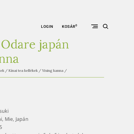
open
0
LOGIN
KOSÁR
search
form
 Odare japán
anna
kek
/
Kínai tea kellékek
/
Yixing kanna
/
suki
hi, Mie, Japán
5