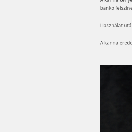
A kanna kénye
banko felszíne
Használat után
A kanna erede