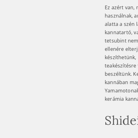
Ez azért van, 
használnak, a
alatta a szén
kannatartó, va
tetsubint nem 
ellenére elter
készíthetünk,
teakészítésre 
beszéltünk. K
kannában mag
Yamamotonak is
kerámia kannát
Shide