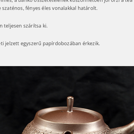
lmes, a banko összetételének köszönhetően jól őrzi a tea
 szaténos, fényes éles vonalakkal határolt.
 teljesen szárítsa ki.
ti jelzett egyszerű papírdobozában érkezik.