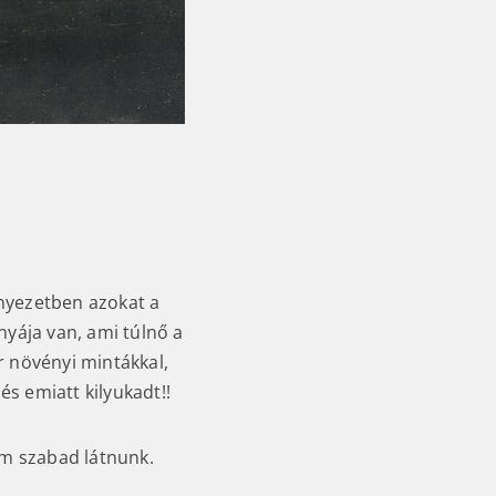
nyezetben azokat a
nyája van, ami túlnő a
r növényi mintákkal,
és emiatt kilyukadt!!
em szabad látnunk.