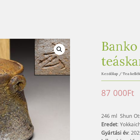
Banko
teásk
Kezdőlap
/
Tea kellé
87 000
Ft
246 ml Shun Ot
Eredet
: Yokkaic
Gyártási év
: 202