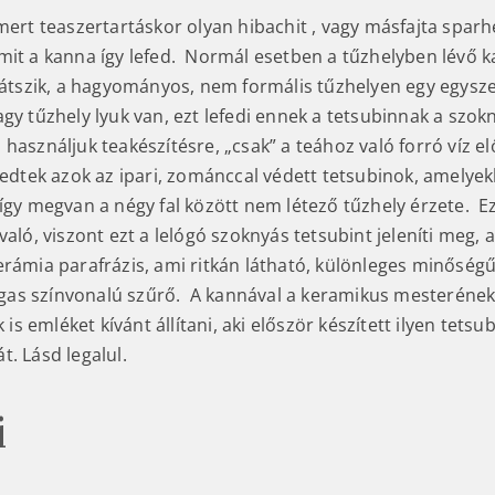
mert teaszertartáskor olyan hibachit , vagy másfajta sparh
mit a kanna így lefed. Normál esetben a tűzhelyben lévő 
 látszik, a hagyományos, nem formális tűzhelyen egy egysz
gy tűzhely lyuk van, ezt lefedi ennek a tetsubinnak a szokn
használjuk teakészítésre, „csak” a teához való forró víz el
jedtek azok az ipari, zománccal védett tetsubinok, amelyek
 így megvan a négy fal között nem létező tűzhely érzete. E
való, viszont ezt a lelógó szoknyás tetsubint jeleníti meg, 
erámia parafrázis, ami ritkán látható, különleges minőségű
as színvonalú szűrő. A kannával a keramikus mesterének
 emléket kívánt állítani, aki először készített ilyen tetsu
. Lásd legalul.
i