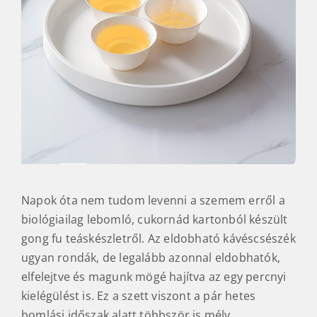
Napok óta nem tudom levenni a szemem erről a
biológiailag lebomló, cukornád kartonból készült
gong fu teáskészletről. Az eldobható kávéscsészék
ugyan rondák, de legalább azonnal eldobhatók,
elfelejtve és magunk mögé hajítva az egy percnyi
kielégülést is. Ez a szett viszont a pár hetes
bomlási időszak alatt többször is mély,