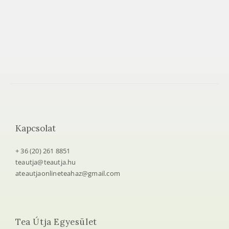
Kapcsolat
+ 36 (20) 261 8851
teautja@teautja.hu
ateautjaonlineteahaz@gmail.com
Tea Útja Egyesület