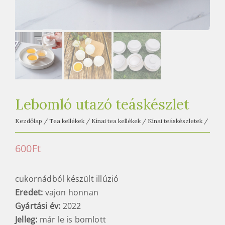
e
t
e
a
h
á
z
Lebomló utazó teáskészlet
Kezdőlap
/
Tea kellékek
/
Kínai tea kellékek
/
Kínai teáskészletek
/
600
Ft
cukornádból készült illúzió
Eredet:
vajon honnan
Gyártási év:
2022
Jelleg:
már le is bomlott