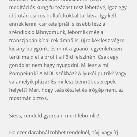
meditációs kung fu teázást tesz lehetővé, igaz egy
idő után csinos hullafoltokkal tarkítva. Így kell
ennek lenni, csirketalpnál is kisebb lesz a
széndioxid lábnyomunk, lebomlik még a
transzjapán kínai reklámnő is, újra kék lesz végre
kicsiny bolygónk, és mint a guanó, egyenletesen
terül majd el a profit a Föld felszínén. Csak egy
gondolat nem hagy nyugodni. Mi lesz a mi
Pompeiünk? A MOL székház? A lyukói putrik? Vagy
valamelyik pláza? És mi lesz bennük cserepek
helyett? Mert hogy teáskészlet és irógép nem, az
mostmár biztos.
Siess, rendeld gyorsan, mert lebomlik!
Ha ezer darabnál többet rendelnél, hívj, vagy írj