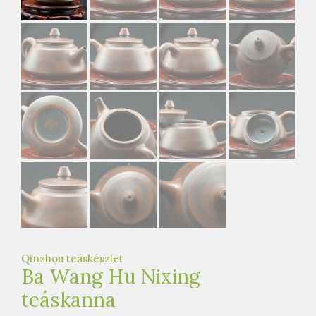
e
t
e
a
h
á
z
Qinzhou teáskészlet
Ba Wang Hu Nixing
teáskanna