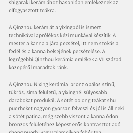
shigaraki kerámiához hasonlóan emlékeznek az
elfogyasztott teákra.
A Qinzhou kerámiát a yixingből is ismert
technikával aprólékos kézi munkával készítik. A
mester a kanna aljára pecsétel, itt nem szokás a
fedél és a kanna belsejének pecsételése. A
legrégebbi Qinzhou kerámia emlékek a VII század
közepéről maradtak ránk.
A Qinzhou Nixing kerámia bronz opálos színű,
tükrös, sima felületű, a yixingnél súlyosabb
darabokat produkál. A sötét oolong teákat shu
puerheket nagyon gyorsan felveszi és jól is áll neki
a sötét patina, még szebb viszont a kanna ódon
bronzos felületéhez képest erős kontrasztot adó
sheng puerh, vagy valameilyen fehér tea.