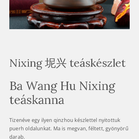
Nixing 坭兴 teáskészlet
Ba Wang Hu Nixing
teáskanna
Tizenéve egy ilyen qinzhou készlettel nyitottuk
puerh oldalunkat. Ma is megvan, féltett, gyönyörű
darab.