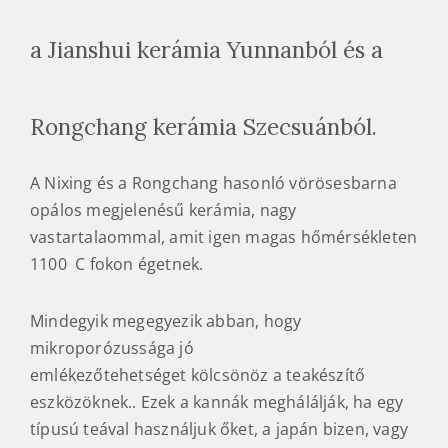
a Jianshui kerámia Yunnanból és a
Rongchang kerámia Szecsuánból.
A Nixing és a Rongchang hasonló vörösesbarna
opálos megjelenésű kerámia, nagy
vastartalaommal, amit igen magas hőmérsékleten
1100 C fokon égetnek.
Mindegyik megegyezik abban, hogy
mikroporózussága jó
emlékezőtehetséget kölcsönöz a teakészítő
eszközöknek.. Ezek a kannák meghálálják, ha egy
típusú teával használjuk őket, a japán bizen, vagy