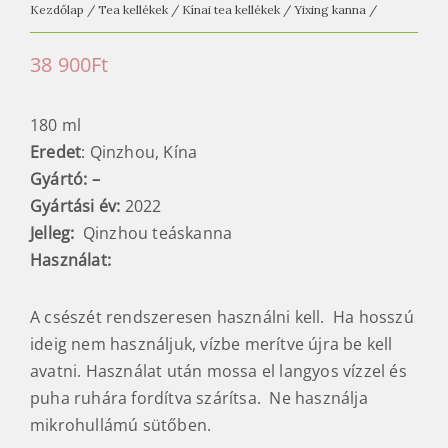
Kezdőlap
/
Tea kellékek
/
Kínai tea kellékek
/
Yixing kanna
/
38 900
Ft
180 ml
Eredet
: Qinzhou, Kína
Gyártó: –
Gyártási év:
2022
Jelleg:
Qinzhou teáskanna
Használat:
A csészét rendszeresen használni kell. Ha hosszú
ideig nem használjuk, vízbe merítve újra be kell
avatni. Használat után mossa el langyos vízzel és
puha ruhára fordítva szárítsa. Ne használja
mikrohullámú sütőben.