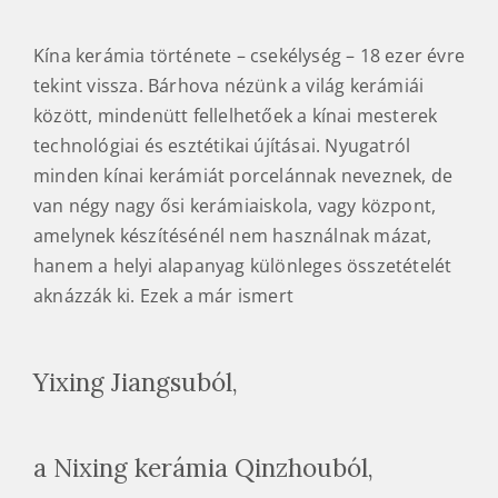
Kína kerámia története – csekélység – 18 ezer évre
tekint vissza. Bárhova nézünk a világ kerámiái
között, mindenütt fellelhetőek a kínai mesterek
technológiai és esztétikai újításai. Nyugatról
minden kínai kerámiát porcelánnak neveznek, de
van négy nagy ősi kerámiaiskola, vagy központ,
amelynek készítésénél nem használnak mázat,
hanem a helyi alapanyag különleges összetételét
aknázzák ki. Ezek a már ismert
Yixing Jiangsuból,
a Nixing kerámia Qinzhouból,