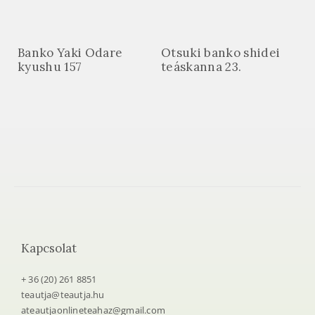
Banko Yaki Odare
Otsuki banko shidei
kyushu 157
teáskanna 23.
Kapcsolat
+ 36 (20) 261 8851
teautja@teautja.hu
ateautjaonlineteahaz@gmail.com